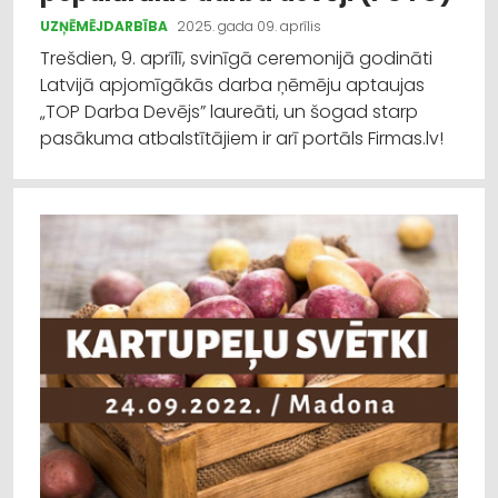
UZŅĒMĒJDARBĪBA
2025. gada 09. aprīlis
Trešdien, 9. aprīlī, svinīgā ceremonijā godināti
Latvijā apjomīgākās darba ņēmēju aptaujas
„TOP Darba Devējs” laureāti, un šogad starp
pasākuma atbalstītājiem ir arī portāls Firmas.lv!