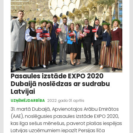
Pasaules izstāde EXPO 2020
Dubaijā noslēdzas ar sudrabu
Latvijai
UZŅĒMĒJDARBĪBA
2022. gada 01. aprīlis
31. martā Dubaijā, Apvienotajos Arābu Emirātos
(AAE), noslēgusies pasaules izstāde EXPO 2020,
kas ilga sešus mēnešus, paverot plašas iespējas
Latvijas uzņēmumiem iepazīt Persijas līča