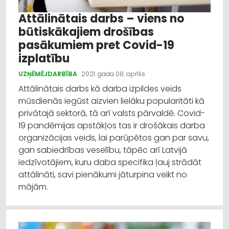
Attālinātais darbs – viens no
būtiskākajiem drošības
pasākumiem pret Covid-19
izplatību
UZŅĒMĒJDARBĪBA
2021. gada 08. aprīlis
Attālinātais darbs kā darba izpildes veids
mūsdienās iegūst aizvien lielāku popularitāti kā
privātajā sektorā, tā arī valsts pārvaldē. Covid-
19 pandēmijas apstākļos tas ir drošākais darba
organizācijas veids, lai parūpētos gan par savu,
gan sabiedrības veselību, tāpēc arī Latvijā
iedzīvotājiem, kuru daba specifika ļauj strādāt
attālināti, savi pienākumi jāturpina veikt no
mājām.