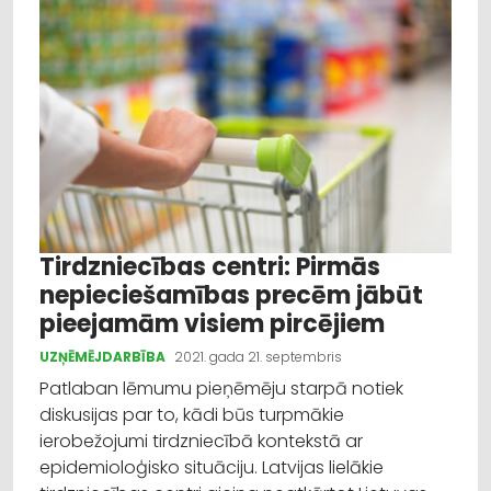
Tirdzniecības centri: Pirmās
nepieciešamības precēm jābūt
pieejamām visiem pircējiem
UZŅĒMĒJDARBĪBA
2021. gada 21. septembris
Patlaban lēmumu pieņēmēju starpā notiek
diskusijas par to, kādi būs turpmākie
ierobežojumi tirdzniecībā kontekstā ar
epidemioloģisko situāciju. Latvijas lielākie