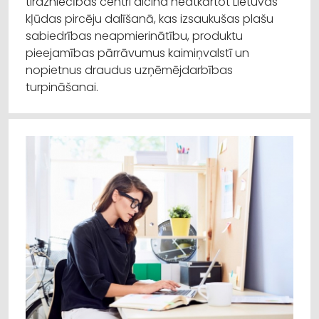
tirdzniecības centri aicina neatkārtot Lietuvas
kļūdas pircēju dalīšanā, kas izsaukušas plašu
sabiedrības neapmierinātību, produktu
pieejamības pārrāvumus kaimiņvalstī un
nopietnus draudus uzņēmējdarbības
turpināšanai.