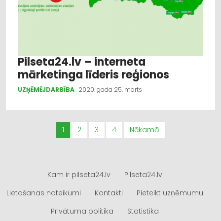
Pilseta24.lv – interneta
mārketinga līderis reģionos
UZŅĒMĒJDARBĪBA
2020. gada 25. marts
1
2
3
4
Nākamā
Kam ir pilseta24.lv
Pilseta24.lv
Lietošanas noteikumi
Kontakti
Pieteikt uzņēmumu
Privātuma politika
Statistika