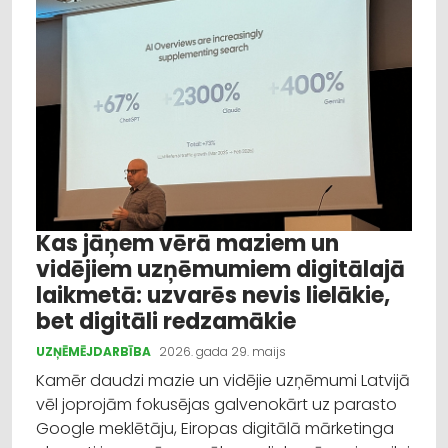
Izglītība
Veselība
Dažādi
Reklāmraksts
Profesionāļu padomi
Kas jāņem vērā maziem un
vidējiem uzņēmumiem digitālajā
laikmetā: uzvarēs nevis lielākie,
bet digitāli redzamākie
UZŅĒMĒJDARBĪBA
2026. gada 29. maijs
Kamēr daudzi mazie un vidējie uzņēmumi Latvijā
vēl joprojām fokusējas galvenokārt uz parasto
Google meklētāju, Eiropas digitālā mārketinga