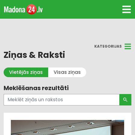
KATEGORIJAS
Ziņas & Raksti
Visi
Vietējās ziņas
Visas ziņas
Kultūra un Izklaide
Meklēšanas rezultāti
Dzīvesstils
Pašvaldības un valsts pārvalde
Uzņēmējdarbība