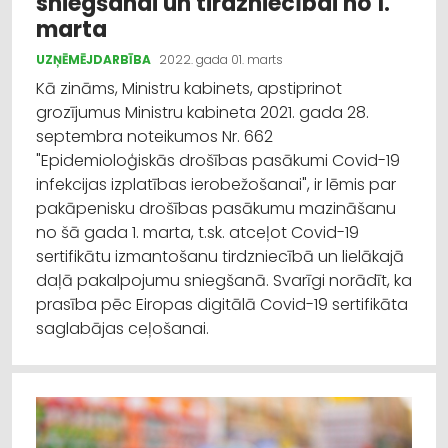
sniegšanai un tirdzniecībai no 1.
marta
UZŅĒMĒJDARBĪBA
2022. gada 01. marts
Kā zināms, Ministru kabinets, apstiprinot
grozījumus Ministru kabineta 2021. gada 28.
septembra noteikumos Nr. 662
"Epidemioloģiskās drošības pasākumi Covid-19
infekcijas izplatības ierobežošanai", ir lēmis par
pakāpenisku drošības pasākumu mazināšanu
no šā gada 1. marta, t.sk. atceļot Covid-19
sertifikātu izmantošanu tirdzniecībā un lielākajā
daļā pakalpojumu sniegšanā. Svarīgi norādīt, ka
prasība pēc Eiropas digitālā Covid-19 sertifikāta
saglabājas ceļošanai.