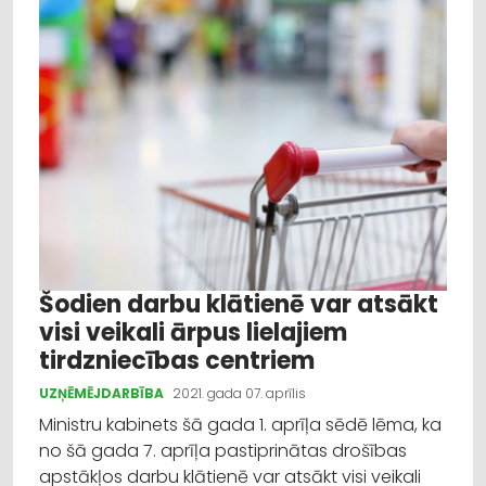
Šodien darbu klātienē var atsākt
visi veikali ārpus lielajiem
tirdzniecības centriem
UZŅĒMĒJDARBĪBA
2021. gada 07. aprīlis
Ministru kabinets šā gada 1. aprīļa sēdē lēma, ka
no šā gada 7. aprīļa pastiprinātas drošības
apstākļos darbu klātienē var atsākt visi veikali