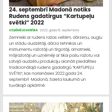
24. septembrī Madonā notiks
Rudens gadatirgus “Kartupeļu
svētki” 2022
UZŅĒMĒJDARBĪBA
2022. gada 15. septembris
Zemnieki ar rudens ražas veltēm, dārzeņu, augļu
un stādu audzētāji, dārza tehnikas un
instrumentu ražotāji un tirgotāji, amatnieki,
mājražotāji un uzņēmēji ar tikai pašu ražotu vai
Latvijā audzētu produkciju aicināti piedalīties
tradicionālajā rudens gadatirgū “KARTUPEĻU
SVĒTKI”, kas norisināsies 2022.gada 24.
septembrī Madonā, Saieta laukumā un
tuvākajā apkārtnē.