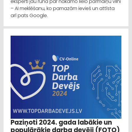
eksperti jau runā par nākamo lielo pārmaiņu vilni
– AI meklēšanu, ko pamazām ievieš un attīsta
arī pats Google.
Paziņoti 2024. gada labākie un
populārākie darba devēji (FOTO)