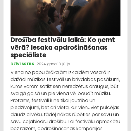
Drošība festivālu laikā: Ko ņemt
vērā? Iesaka apdrošināšanas
speciāliste
DZĪVESSTILS
2024. gada 18. jūlijs
Viena no populārākajām izklaidēm vasarā ir
dažādi mūzikas festivāli un brīvdabas pasākumi,
kuros varam satikt sen neredzētus draugus, būt
svaigā gaisā un pie viena vēl baudīt mūziku.
Protams, festivāli ir ne tikai jautrība un
piedzīvojumi, bet arī vieta, kur vienuviet pulcējas
daudz cilvēku, tādēļ nākas rūpēties par savu un
savu ceļabiedru drošību. Lai festivālu apmeklētu
bez raizēm, apdrošināšanas kompānijas