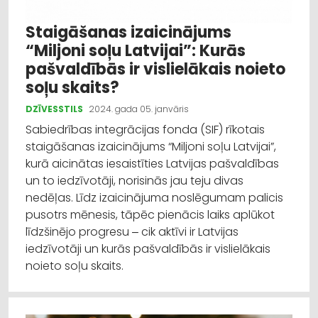
Staigāšanas izaicinājums
“Miljoni soļu Latvijai”: Kurās
pašvaldībās ir vislielākais noieto
soļu skaits?
DZĪVESSTILS
2024. gada 05. janvāris
Sabiedrības integrācijas fonda (SIF) rīkotais
staigāšanas izaicinājums “Miljoni soļu Latvijai”,
kurā aicinātas iesaistīties Latvijas pašvaldības
un to iedzīvotāji, norisinās jau teju divas
nedēļas. Līdz izaicinājuma noslēgumam palicis
pusotrs mēnesis, tāpēc pienācis laiks aplūkot
līdzšinējo progresu ‒ cik aktīvi ir Latvijas
iedzīvotāji un kurās pašvaldībās ir vislielākais
noieto soļu skaits.