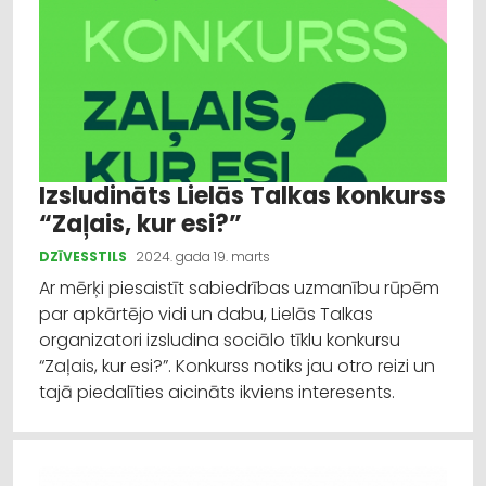
Izsludināts Lielās Talkas konkurss
“Zaļais, kur esi?”
DZĪVESSTILS
2024. gada 19. marts
Ar mērķi piesaistīt sabiedrības uzmanību rūpēm
par apkārtējo vidi un dabu, Lielās Talkas
organizatori izsludina sociālo tīklu konkursu
“Zaļais, kur esi?”. Konkurss notiks jau otro reizi un
tajā piedalīties aicināts ikviens interesents.