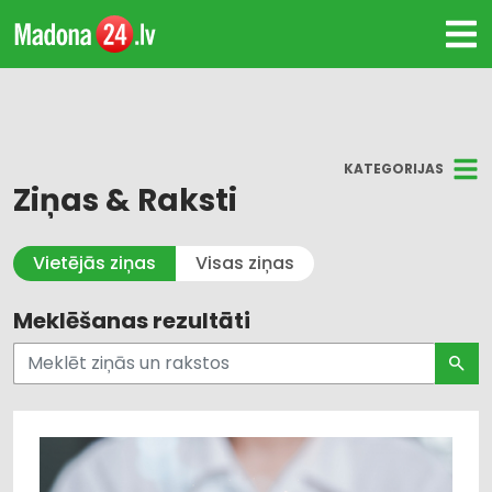
KATEGORIJAS
Ziņas & Raksti
Visi
Vietējās ziņas
Visas ziņas
Kultūra un Izklaide
Meklēšanas rezultāti
Dzīvesstils
Pašvaldības un valsts pārvalde
Uzņēmējdarbība