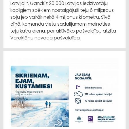
Latvijai!”. Gandrīz 20 000 Latvijas iedzīvotāju
kopīgiem spēkiem nostaigājuši teju 6 miljardus
soļu jeb vairāk nekā 4 miljonus kilometru. Sīvā
cīņā, komandu vietu sadalījumam mainoties
teju katru dienu, par aktīvāko pašvaldību atzīta
Varakļānu novada pašvaldība.