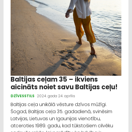
Baltijas ceļam 35 – ikviens
aicināts noiet savu Baltijas ceļu!
DZĪVESSTILS
2024. gada 24. aprīlis
Baltijas ceļa unikālā vēsture dzīvos mūžīgi.
Šogad, Baltijas ceļa 35. gadadienā, svinēsim
Latvijas, Lietuvas un Igaunijas vienotību,
atceroties 1989. gadu, kad tūkstošiem cilvēku