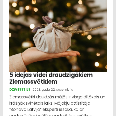
5 idejas videi draudzīgākiem
Ziemassvētkiem
DZĪVESSTILS
2023. gada 22. decembris
Ziemassvētki daudzās mājās ir visgaidītākais un
krāšņāk svinētais laiks. Mājokļu attīstītāja
“Bonava Latvija” eksperti iesaka, kā ar
apdomīgām izvēlēm padarīt šos svētkus