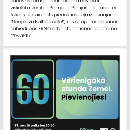
sadevās rokās, lai parādītu, ka brīvība ir
vislielākā vērtība. Par godu Baltijas ceļa atcerei
ikviens tiek aicināts piedalīties soļu izaicinājumā
“Noej savu Baltijas ceļu!”, kas ar apdrošināšanas
sabiedrības ERGO atbalstu norisināsies lietotnē
“#walk15”.