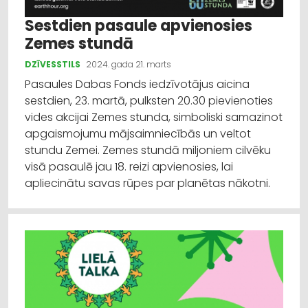
Sestdien pasaule apvienosies
Zemes stundā
DZĪVESSTILS
2024. gada 21. marts
Pasaules Dabas Fonds iedzīvotājus aicina
sestdien, 23. martā, pulksten 20.30 pievienoties
vides akcijai Zemes stunda, simboliski samazinot
apgaismojumu mājsaimniecībās un veltot
stundu Zemei. Zemes stundā miljoniem cilvēku
visā pasaulē jau 18. reizi apvienosies, lai
apliecinātu savas rūpes par planētas nākotni.