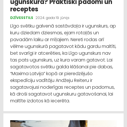
ugunskura? Praktiski padomi un
receptes
DZĪVESSTILS
2024. gada 19. jūnijs
Līgo svētku galvenā sastāvdaļa ir ugunskurs, ap
kuru dziedam dziesmas, ejam rotaļās un
pavadām laiku ar mīļajiem. Nereti rodas arī
vēlme ugunskurā pagatavot kādu gardu maltīti,
bet svarīgi ir atcerēties, ka Līgo ugunskurs nav
tas pats ugunskurs, uz kura varam gatavot. Lai
sagatavotos svētku galda klāšanai pie dabas,
“Maxima Latvija” kopā ar pieredzējušo
ekspedīciju vadītāju Andžeju Reiteru ir
sagatavojusi noderīgas receptes un padomus,
kā droši sagatavot ugunskuru gatavošanai, lai
maltīte izdotos kā iecerēta.