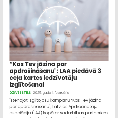
Izglītība
Veselība
Dažādi
Reklāmraksts
Profesionāļu padomi
“Kas Tev jāzina par
apdrošināšanu": LAA piedāvā 3
ceļa kartes iedzīvotāju
izglītošanai
DZĪVESSTILS
2025. gada 11. februāris
Īstenojot izglītojošu kampaņu “Kas Tev jāzina
par apdrošināšanu", Latvijas Apdrošinātāju
asociācija (LAA) kopā ar sadarbības partneriem