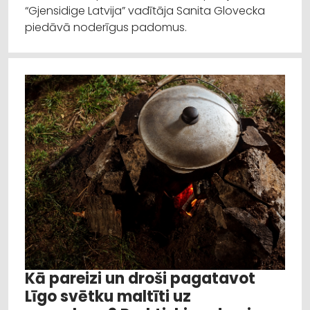
“Gjensidige Latvija” vadītāja Sanita Glovecka
piedāvā noderīgus padomus.
Kā pareizi un droši pagatavot
Līgo svētku maltīti uz