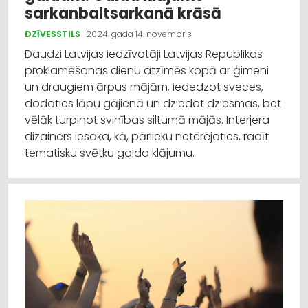
sarkanbaltsarkanā krāsā
DZĪVESSTILS
2024. gada 14. novembris
Daudzi Latvijas iedzīvotāji Latvijas Republikas
proklamēšanas dienu atzīmēs kopā ar ģimeni
un draugiem ārpus mājām, iededzot sveces,
dodoties lāpu gājienā un dziedot dziesmas, bet
vēlāk turpinot svinības siltumā mājās. Interjera
dizainers iesaka, kā, pārlieku netērējoties, radīt
tematisku svētku galda klājumu.