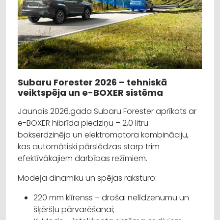
Subaru Forester 2026 – tehniskā
veiktspēja un e-BOXER sistēma
Jaunais 2026.gada Subaru Forester aprīkots ar
e-BOXER hibrīda piedziņu – 2,0 litru
bokserdzinēja un elektromotora kombināciju,
kas automātiski pārslēdzas starp trim
efektīvākajiem darbības režīmiem.
Modeļa dinamiku un spējas raksturo:
220 mm klīrenss – drošai nelīdzenumu un
šķēršļu pārvarēšanai;