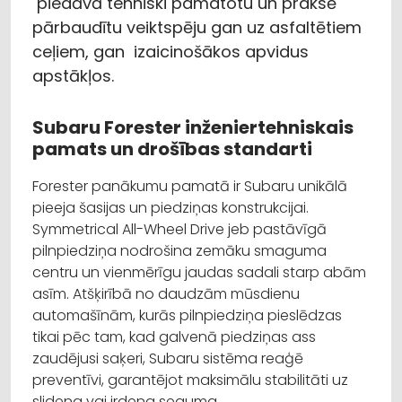
piedāvā tehniski pamatotu un praksē
pārbaudītu veiktspēju gan uz asfaltētiem
ceļiem, gan izaicinošākos apvidus
apstākļos.
Subaru Forester inženiertehniskais
pamats un drošības standarti
Forester panākumu pamatā ir Subaru unikālā
pieeja šasijas un piedziņas konstrukcijai.
Symmetrical All-Wheel Drive jeb pastāvīgā
pilnpiedziņa nodrošina zemāku smaguma
centru un vienmērīgu jaudas sadali starp abām
asīm. Atšķirībā no daudzām mūsdienu
automašīnām, kurās pilnpiedziņa pieslēdzas
tikai pēc tam, kad galvenā piedziņas ass
zaudējusi saķeri, Subaru sistēma reaģē
preventīvi, garantējot maksimālu stabilitāti uz
slidena vai irdena seguma.