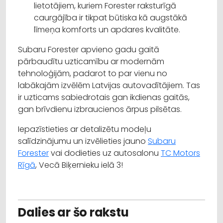
lietotājiem, kuriem Forester raksturīgā
caurgājība ir tikpat būtiska kā augstākā
līmeņa komforts un apdares kvalitāte.
Subaru Forester apvieno gadu gaitā
pārbaudītu uzticamību ar modernām
tehnoloģijām, padarot to par vienu no
labākajām izvēlēm Latvijas autovadītājiem. Tas
ir uzticams sabiedrotais gan ikdienas gaitās,
gan brīvdienu izbraucienos ārpus pilsētas.
Iepazīstieties ar detalizētu modeļu
salīdzinājumu un izvēlieties jauno
Subaru
Forester
vai dodieties uz autosalonu
TC Motors
Rīgā
, Vecā Biķernieku ielā 3!
Dalies ar šo rakstu