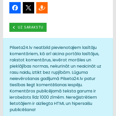
UZ SARAKSTU
Pilseta24.lv neatbild pievienotajiem lasītāju
komentāriem, kā arī aicina portāla lasītājus,
rakstot komentārus, ievērot morāles un
pieklājības normas, nekurināt un neaicināt uz
rasu naidu, iztikt bez rupjībām. Lūguma
neievērošanas gadījumā Pilseta24.lv patur
tiesības liegt komentēšanas iespēju.
Komentāros publicējamā teksta garums ir
ierobežots līdz 1000 zīmēm. Nereģistrētiem
lietotājiem ir aizliegta HTML un hipersaišu
publicēšana!