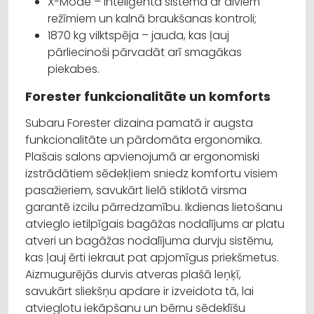
X-Mode – inteliģenta sistēma ar diviem
režīmiem un kalnā braukšanas kontroli;
1870 kg vilktspēja – jauda, kas ļauj
pārliecinoši pārvadāt arī smagākas
piekabes.
Forester funkcionalitāte un komforts
Subaru Forester dizaina pamatā ir augsta
funkcionalitāte un pārdomāta ergonomika.
Plašais salons apvienojumā ar ergonomiski
izstrādātiem sēdekļiem sniedz komfortu visiem
pasažieriem, savukārt lielā stiklotā virsma
garantē izcilu pārredzamību. Ikdienas lietošanu
atvieglo ietilpīgais bagāžas nodalījums ar platu
atveri un bagāžas nodalījuma durvju sistēmu,
kas ļauj ērti iekraut pat apjomīgus priekšmetus.
Aizmugurējās durvis atveras plašā leņķī,
savukārt sliekšņu apdare ir izveidota tā, lai
atvieglotu iekāpšanu un bērnu sēdeklīšu