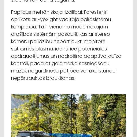
Papildus mehāniskajai izcilībai, Forester ir
aprīkots ar EyeSight vadītāja palīgsistēmu
kompleksu. Tā ir viena no modernākajām
drošības sistēmām pasaulē, kas ar stereo
kameru palīdzību nepārtraukti monitorē
satiksmes plūsmu, identificē potenciālos
apdraudējumus un nodrošina adaptīvo kruīza
kontroli, padarot galamērķa sasniegšanu
mazāk nogurdinošu pat pēc vairāku stundu
nepārtrauktas braukšanas.