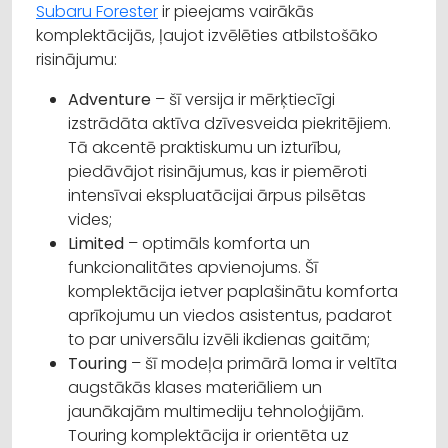
Subaru Forester
ir pieejams vairākās
komplektācijās, ļaujot izvēlēties atbilstošāko
risinājumu:
Adventure
– šī versija ir mērķtiecīgi
izstrādāta aktīva dzīvesveida piekritējiem.
Tā akcentē praktiskumu un izturību,
piedāvājot risinājumus, kas ir piemēroti
intensīvai ekspluatācijai ārpus pilsētas
vides;
Limited
– optimāls komforta un
funkcionalitātes apvienojums. Šī
komplektācija ietver paplašinātu komforta
aprīkojumu un viedos asistentus, padarot
to par universālu izvēli ikdienas gaitām;
Touring
– šī modeļa primārā loma ir veltīta
augstākās klases materiāliem un
jaunākajām multimediju tehnoloģijām.
Touring komplektācija ir orientēta uz