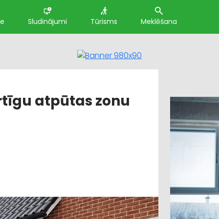
te
Sludinājumi
Tūrisms
Meklēšana
rtīgu atpūtas zonu