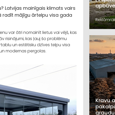
apbūve
u? Latvijas mainīgais klimats vairs
kā radīt mājīgu ārtelpu visa gada
Reklāmrak
enu var ātri nomainīt lietus vai vējš, kas
āv risinājumi, kas ļauj šo problēmu
rtablu un estētisku dzīves telpu visa
 un modernas pergolas.
Kravu a
pakalpo
graudu