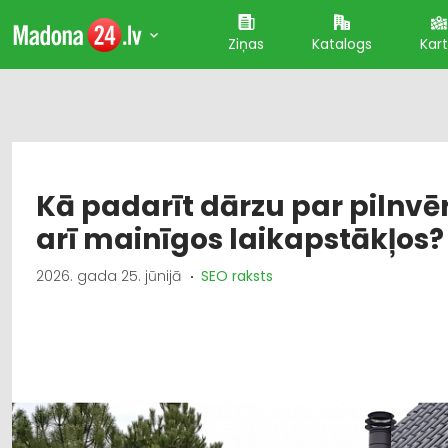
Ziņas
Katalogs
Kar
Kā padarīt dārzu par pilnvē
arī mainīgos laikapstākļos?
2026. gada 25. jūnijā
SEO raksts