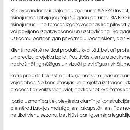
Stiklaverandas.lv ir daļa no uzņēmums SIA EKO Invest,
risinājumos Latvijā jau teju 20 gadu garumā. SIA EKO i
risinājumus – no terases izgatavošanas līdz pilnvērtī
vai paviljona izgatavošanai un uzstādīšanai. Šo gadu 
uzticamu partneri gan privātmāju īpašniekiem, ga
Klienti novērtē ne tikai produktu kvalitāti, bet arī prof
un precīzu projekta izpildi. Pozitīvās klientu atsau
nodrošināt ilgmūžīgus un vizuāli pievilcīgus risinājum
Katrs projekts tiek izstrādāts, ņemot vērā īpašuma arh
vajadzības. No konsultācijas un projekta izstrādes līd
process tiek veikts vienuviet, nodrošinot kvalitātes k
Īpaša uzmanība tiek pievērsta alumīnija konstrukcijā
piemēroti Latvijas mainīgajiem laikapstākļiem. Tas n
ne tikai vienu sezonu, bet kļūst par ilgtermiņa ieguldī