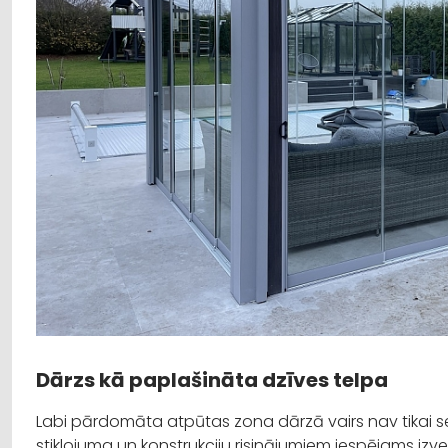
Dārzs kā paplašināta dzīves telpa
Labi pārdomāta atpūtas zona dārzā vairs nav tikai sez
stiklojuma un konstrukciju risinājumiem iespējams izve