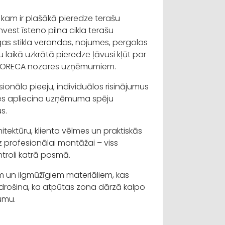
 kam ir plašākā pieredze terašu
nvest īsteno pilna cikla terašu
gas stikla verandas, nojumes, pergolas
laikā uzkrātā pieredze ļāvusi kļūt par
n HORECA nozares uzņēmumiem.
esionālo pieeju, individuālos risinājumus
ksmes apliecina uzņēmuma spēju
us.
itektūru, klienta vēlmes un praktiskās
z profesionālai montāžai – viss
ontroli katrā posmā.
m un ilgmūžīgiem materiāliem, kas
odrošina, ka atpūtas zona dārzā kalpo
jumu.