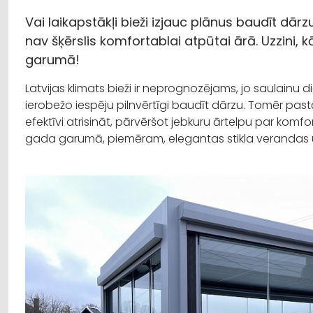
Vai laikapstākļi bieži izjauc plānus baudīt dārz
nav šķērslis komfortablai atpūtai ārā. Uzzini, 
garumā!
Latvijas klimats bieži ir neprognozējams, jo saulainu di
ierobežo iespēju pilnvērtīgi baudīt dārzu. Tomēr past
efektīvi atrisināt, pārvēršot jebkuru ārtelpu par komfo
gada garumā, piemēram, elegantas stikla verandas