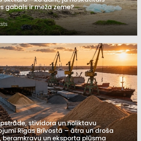
s gabals ir meža zeme?
sts
pstrāde, stividora un noliktavu
jumi Rīgas Brīvostā – ātra un droša
, beramkravu un eksporta plūsma