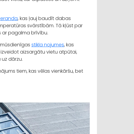
 veranda
, kas ļauj baudīt dabas
emperatūras svārstībām. Tā kļūst par
s ar pagalma brīvību.
rī mūsdienīgas
stikla nojumes
, kas
zveidot aizsargātu vietu atpūtai,
 uz dārzu.
sinājums tiem, kas vēlas vienkāršu, bet