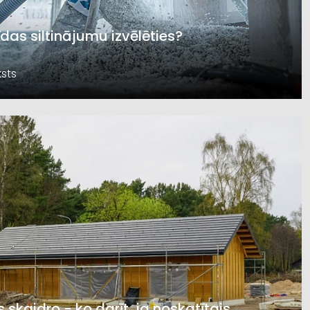
īdas siltinājumu izvēlēties?
sts
s skaidro - ko darīt, ja noskatītais