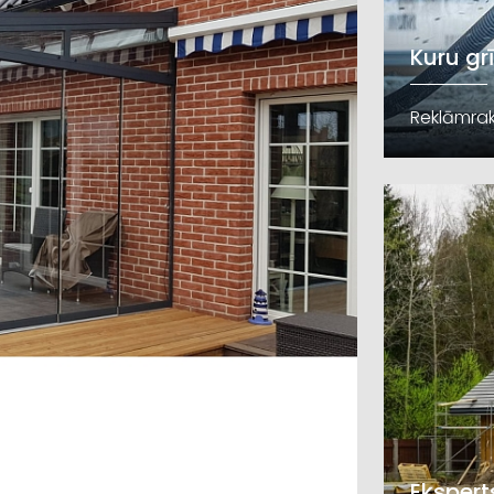
Kuru gr
Reklāmrak
Ekspert