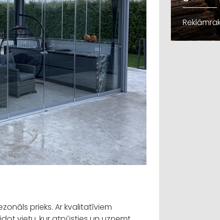
Reklāmrak
onāls prieks. Ar kvalitatīviem
idot vietu, kur atpūsties un uzņemt