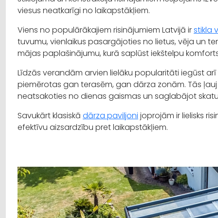
viesus neatkarīgi no laikapstākļiem.
Viens no populārākajiem risinājumiem Latvijā ir
stikla
tuvumu, vienlaikus pasargājoties no lietus, vēja un t
mājas paplašinājumu, kurā saplūst iekštelpu komfort
Līdzās verandām arvien lielāku popularitāti iegūst a
piemērotas gan terasēm, gan dārza zonām. Tās ļauj i
neatsakoties no dienas gaismas un saglabājot skatu
Savukārt klasiskā
dārza paviljoni
joprojām ir lielisks ri
efektīvu aizsardzību pret laikapstākļiem.