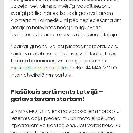
uz ceļa, bet, pirms pilnvērtīgi baudīt sezonu,
svarīgi pārliecināties, ka tas ir gatavs katram
kilometram. Lai meklējumi pēc nepieciešamajām
detaļām neievilktos nedēļām ilgi, svarīgi
izvēlēties uzticamu rezerves daļu piegādātāju.
Neatkarīgi no tā, vai esi pilsētas motobraucējs,
kaislīgs motokrosa entuziasts vai dodies tālos
tūrisma braucienos, visas nepieciešamās
motocikla rezerves daļas
meklē SIA MAX MOTO
internetveikalā mmparts.lv.
Plašākais sortiments Latvijā –
gatavs tavam startam!
SIA MAX MOTO ir viens no vadošajiem motociklu
rezerves daļu, piederumu un moto ekipējuma
izplatītājiem Baltijas reģionā. Jau vairāk nekā 20
gadus motobraucējiem ir iespēja iegādāties