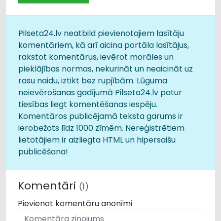
Pilseta24.lv neatbild pievienotajiem lasītāju
komentāriem, kā arī aicina portāla lasītājus,
rakstot komentārus, ievērot morāles un
pieklājības normas, nekurināt un neaicināt uz
rasu naidu, iztikt bez rupjībām. Lūguma
neievērošanas gadījumā Pilseta24.lv patur
tiesības liegt komentēšanas iespēju.
Komentāros publicējamā teksta garums ir
ierobežots līdz 1000 zīmēm. Nereģistrētiem
lietotājiem ir aizliegta HTML un hipersaišu
publicēšana!
Komentāri
(1)
Pievienot komentāru anonīmi