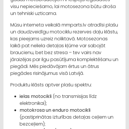
visu nepieciešamo, lai motosezona būtu droša
un tehniski uzticama.
Mūsu interneta veikalā mmparts.lv atradīsi plašu
un daudzveidīgu motociklu rezerves daļu klāstu,
kas pieejams uzreiz noliktavā. Motosezonas
laikā pat neliela detaļas kļūme var sabojāt
braucienu, bet bez stresa – tev vairs nav
jāraizējas par ilgu pasūtījuma komplektēšanu un
piegādi. Mēs piedāvājam ērtus un ātrus
piegādes risinājumus visā Latvijā.
Produktu klāsts aptver plašu spektru:
ielas motocikli
(no transmisijas līdz
elektronikai);
motokrosa un enduro motocikli
(pastiprinātas izturības detaļas ceļiem un
bezceļiem);