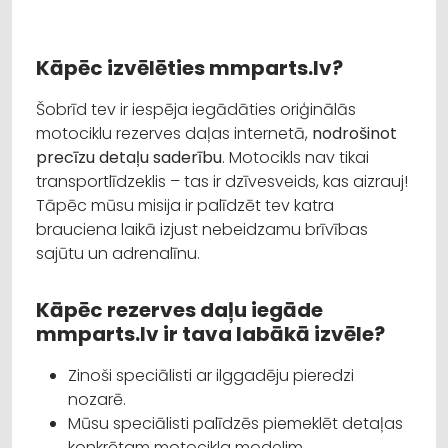
Kāpēc izvēlēties mmparts.lv?
Šobrīd tev ir iespēja iegādāties oriģinālās
motociklu rezerves daļas internetā,
nodrošinot
precīzu detaļu saderību
. Motocikls nav tikai
transportlīdzeklis – tas ir dzīvesveids, kas aizrauj!
Tāpēc mūsu misija ir palīdzēt tev katra
brauciena laikā izjust nebeidzamu brīvības
sajūtu un adrenalīnu.
Kāpēc rezerves daļu iegāde
mmparts.lv ir tava labākā izvēle?
Zinoši speciālisti ar ilggadēju pieredzi
nozarē.
Mūsu speciālisti palīdzēs piemeklēt detaļas
konkrētam motocikla modelim.