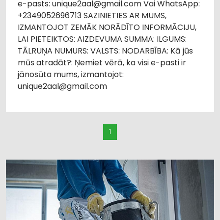
e-pasts: unique2aal@gmail.com Vai WhatsApp:
+2349052696713 SAZINIETIES AR MUMS,
IZMANTOJOT ZEMĀK NORĀDĪTO INFORMĀCIJU,
LAI PIETEIKTOS: AIZDEVUMA SUMMA: ILGUMS:
TĀLRUŅA NUMURS: VALSTS: NODARBĪBA: Kā jūs
mūs atradāt?: Ņemiet vērā, ka visi e-pasti ir
jānosūta mums, izmantojot:
unique2aal@gmail.com
1