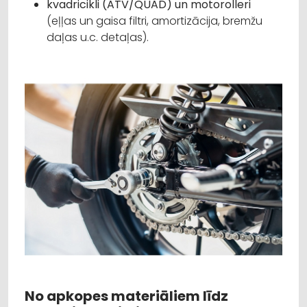
kvadricikli (ATV/QUAD) un motorolleri
(eļļas un gaisa filtri, amortizācija, bremžu
daļas u.c. detaļas).
No apkopes materiāliem līdz