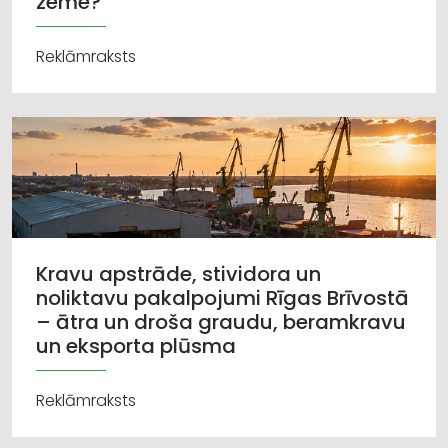
zeme?
Reklāmraksts
Kravu apstrāde, stividora un
noliktavu pakalpojumi Rīgas Brīvostā
– ātra un droša graudu, beramkravu
un eksporta plūsma
Reklāmraksts