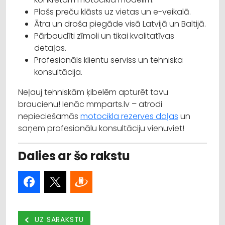
Plašs preču klāsts uz vietas un e-veikalā.
Ātra un droša piegāde visā Latvijā un Baltijā.
Pārbaudīti zīmoli un tikai kvalitatīvas
detaļas.
Profesionāls klientu serviss un tehniska
konsultācija.
Neļauj tehniskām ķibelēm apturēt tavu
braucienu! Ienāc mmparts.lv – atrodi
nepieciešamās
motocikla rezerves daļas
un
saņem profesionālu konsultāciju vienuviet!
Dalies ar šo rakstu
UZ SARAKSTU