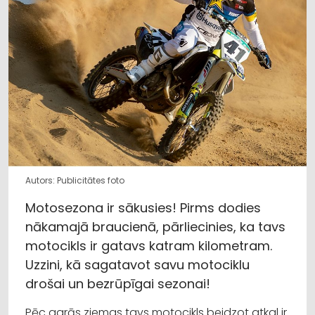
Autors: Publicitātes foto
Motosezona ir sākusies! Pirms dodies
nākamajā braucienā, pārliecinies, ka tavs
motocikls ir gatavs katram kilometram.
Uzzini, kā sagatavot savu motociklu
drošai un bezrūpīgai sezonai!
Pēc garās ziemas tavs motocikls beidzot atkal ir