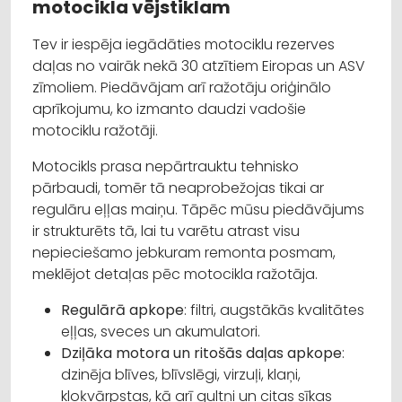
motocikla vējstiklam
Tev ir iespēja iegādāties motociklu rezerves
daļas no vairāk nekā 30 atzītiem Eiropas un ASV
zīmoliem. Piedāvājam arī ražotāju oriģinālo
aprīkojumu, ko izmanto daudzi vadošie
motociklu ražotāji.
Motocikls prasa nepārtrauktu tehnisko
pārbaudi, tomēr tā neaprobežojas tikai ar
regulāru eļļas maiņu. Tāpēc mūsu piedāvājums
ir strukturēts tā, lai tu varētu atrast visu
nepieciešamo jebkuram remonta posmam,
meklējot detaļas pēc motocikla ražotāja.
Regulārā apkope
: filtri, augstākās kvalitātes
eļļas, sveces un akumulatori.
Dziļāka motora un ritošās daļas apkope
:
dzinēja blīves, blīvslēgi, virzuļi, klaņi,
kloķvārpstas, kā arī gultņi un citas sīkas