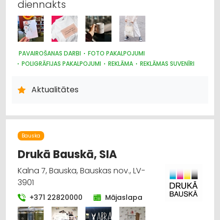
diennakts
PAVAIROŠANAS DARBI
FOTO PAKALPOJUMI
POLIGRĀFIJAS PAKALPOJUMI
REKLĀMA
REKLĀMAS SUVENĪRI
REKLĀMA: VIDES
SUVENĪRI, DĀVANAS
PAVAIROŠANAS TEHNIKA
Aktualitātes
Bauska
Drukā Bauskā, SIA
Kalna 7, Bauska, Bauskas nov., LV-
3901
+371 22820000
Mājaslapa