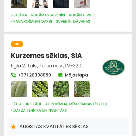
REKLĀMA
REKLĀMAS SUVENĪRI
REKLĀMA: VIDES
PAVAIROŠANAS DARBI
SUVENĪRI, DĀVANAS
POLIGRĀFIJAS PAKALPOJUMI
ZĪMOGU IZGATAVOŠANA
IEPAKOJUMS, IESAIŅOŠANA
PASĀKUMU ORGANIZĒŠANA, ATRIBŪTIKA
Talsi
APĢĒRBI: TIRDZNIECĪBA
Kurzemes sēklas, SIA
Egļu 2, Talsi, Talsu nov., LV-3201
+371 28308059
Mājaslapa
SĒKLAS UN STĀDI
AGROĶĪMIJA, MĒSLOŠANAS LĪDZEKĻI
DĀRZA TEHNIKA UN INVENTĀRS
AUGSTAS KVALITĀTES SĒKLAS