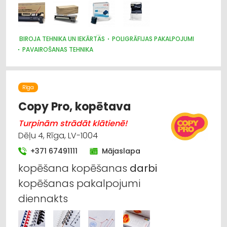
Suvenīri, dāvanas
Foto pakalpojumi
BIROJA TEHNIKA UN IEKĀRTAS
POLIGRĀFIJAS PAKALPOJUMI
PAVAIROŠANAS TEHNIKA
POLIGRĀFIJAS IEKĀRTAS UN MATERIĀLI
PAVAIROŠANAS DARBI
Pavairošanas tehnika
Agroķīmija, mēslošanas līdzekļi
Rīga
Copy Pro, kopētava
Apģērbi: tirdzniecība
Turpinām strādāt klātienē!
Dēļu 4, Rīga, LV-1004
+371 67491111
Mājaslapa
kopēšana kopēšanas
darbi
kopēšanas pakalpojumi
diennakts