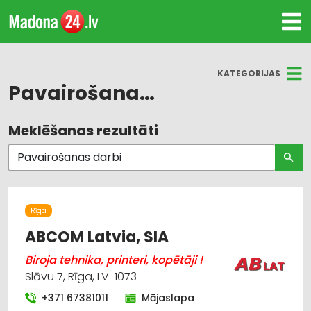
KATEGORIJAS
Pavairošanas darbi
Meklēšanas rezultāti
Visas nozares
Pavairošanas darbi
Poligrāfijas pakalpojumi
Rīga
Reklāma
ABCOM Latvia, SIA
Biroja tehnika, printeri, kopētāji !
Reklāma: vides
Slāvu 7, Rīga, LV-1073
Reklāmas suvenīri
+371 67381011
Mājaslapa