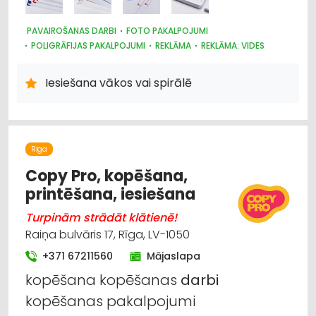
PAVAIROŠANAS DARBI
FOTO PAKALPOJUMI
POLIGRĀFIJAS PAKALPOJUMI
REKLĀMA
REKLĀMA: VIDES
REKLĀMAS SUVENĪRI
SUVENĪRI, DĀVANAS
Iesiešana vākos vai spirālē
Rīga
Copy Pro, kopēšana,
printēšana, iesiešana
Turpinām strādāt klātienē!
Raiņa bulvāris 17, Rīga, LV-1050
+371 67211560
Mājaslapa
kopēšana kopēšanas
darbi
kopēšanas pakalpojumi