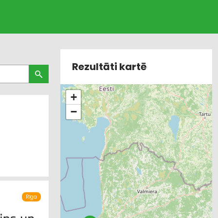
Rezultāti kartē
+
−
Rīga