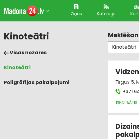
Ziņas
Katalogs
Kar
Kinoteātri
Meklēšana
Visas nozares
Kinoteātri
Vidzem
Tirgus 5,
Poligrāfijas pakalpojumi
+371 6
KINOTEĀTRI
Dizains
pakalp