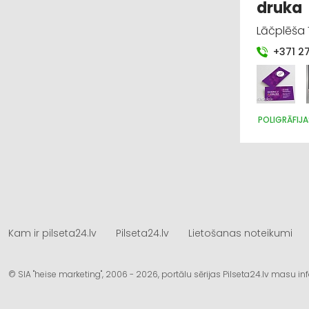
druka
Lāčplēša 7
+371 2
POLIGRĀFIJ
Kam ir pilseta24.lv
Pilseta24.lv
Lietošanas noteikumi
© SIA "heise marketing", 2006 - 2026, portālu sērijas Pilseta24.lv masu 