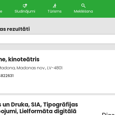
te
Sludinājumi
Tūrisms
Meklēšana
s rezultāti
e, kinoteātris
 Madona, Madonas nov., LV-4801
4822631
 un Druka, SIA, Tipogrāfijas
ojumi, Lielformāta digitālā