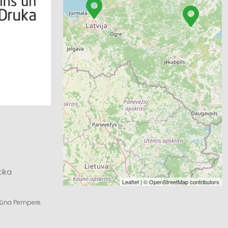
tika
Leaflet
| ©
OpenStreetMap
contributors
ngūna Pempere.