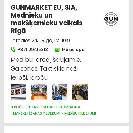
GUNMARKET EU, SIA,
Mednieku un
makšķernieku veikals
Rīgā
Latgales 243, Rīga, LV-1019
+371 29415818
Mājaslapa
Medību
ieroči
, šaujamie.
Gaisenes. Taktiskie naži.
Ieroči
, Ieroču
IEROČI
INTERNETVEIKALI, E-KOMERCIJA
MAKŠĶERĒŠANAS PIEDERUMI
MEDĪBU PIEDERUMI