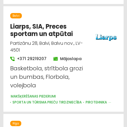
Sporta un tūrisma preču tirdzniecība
Balvi
Liarps, SIA, Preces
sportam un atpūtai
Partizānu 28, Balvi, Balvu nov., LV-
4501
+371 29219207
Mājaslapa
Basketbola, strītbola grozi
un bumbas, Florbola,
volejbola
MAKŠĶERĒŠANAS PIEDERUMI
SPORTA UN TŪRISMA PREČU TIRDZNIECĪBA
PIROTEHNIKA
IEROČI
Rīga