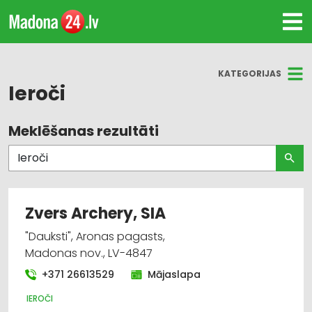
KATEGORIJAS
Ieroči
Meklēšanas rezultāti
Visas nozares
Ieroči
Makšķerēšanas piederumi
Zvers Archery, SIA
Internetveikali, e-komercija
"Dauksti", Aronas pagasts,
Madonas nov., LV-4847
Medību piederumi
+371 26613529
Mājaslapa
Pirotehnika
IEROČI