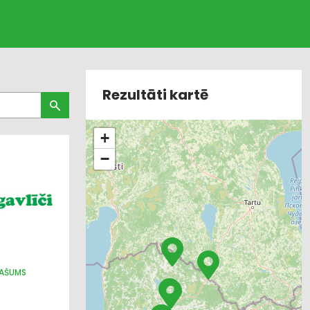
Rezultāti kartē
+
−
PAŠUMS