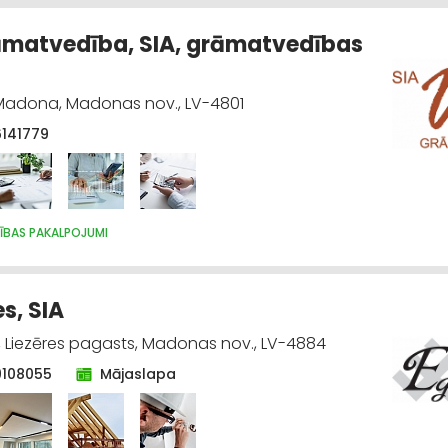
matvedība, SIA, grāmatvedības
 Madona, Madonas nov., LV-4801
6141779
BAS PAKALPOJUMI
s, SIA
", Liezēres pagasts, Madonas nov., LV-4884
9108055
Mājaslapa