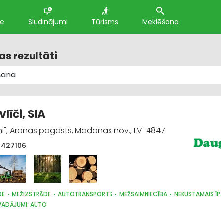
te
Sludinājumi
Tūrisms
Meklēšana
s rezultāti
līči, SIA
ni", Aronas pagasts, Madonas nov., LV-4847
9427106
DE
MEŽIZSTRĀDE
AUTOTRANSPORTS
MEŽSAIMNIECĪBA
NEKUSTAMAIS Ī
VADĀJUMI: AUTO