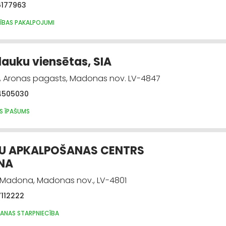
6177963
BAS PAKALPOJUMI
lauku viensētas, SIA
", Aronas pagasts, Madonas nov. LV-4847
4505030
S ĪPAŠUMS
TU APKALPOŠANAS CENTRS
NA
, Madona, Madonas nov., LV-4801
7112222
ANAS STARPNIECĪBA