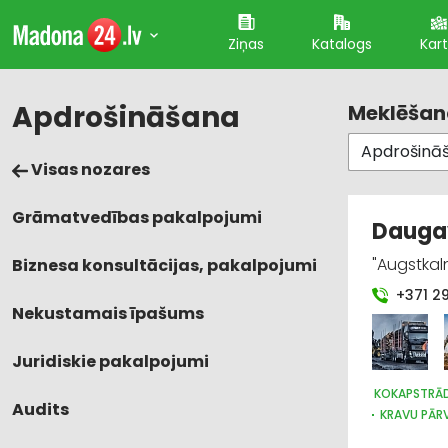
Ziņas
Katalogs
Kar
Apdrošināšana
Meklēšana
Visas nozares
Grāmatvedības pakalpojumi
Daugav
"Augstkal
Biznesa konsultācijas, pakalpojumi
+371 2
Nekustamais īpašums
Juridiskie pakalpojumi
KOKAPSTRĀ
Audits
KRAVU PĀR