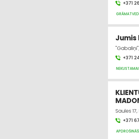
+371 2
GRĀMATVEDĪ
Jumis 
"Gabaliņi
+371 2
NEKUSTAMAI
KLIEN
MADO
Saules 17
+371 6
APDROŠINĀŠ