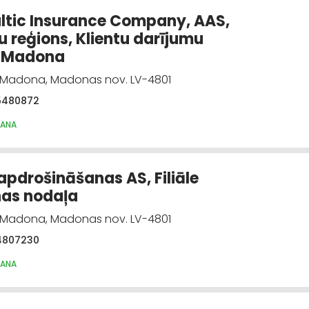
ltic Insurance Company, AAS,
u reģions, Klientu darījumu
s Madona
, Madona, Madonas nov. LV-4801
5480872
ŠANA
 apdrošināšanas AS, Filiāle
as nodaļa
, Madona, Madonas nov. LV-4801
4807230
ŠANA