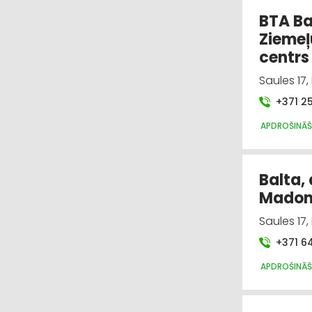
BTA Ba
Ziemeļ
centr
Saules 17
+371 2
APDROŠINĀ
Balta,
Madon
Saules 17
+371 6
APDROŠINĀ