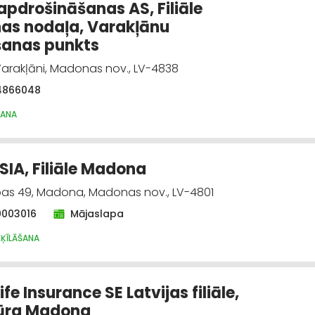
 apdrošināšanas AS, Filiāle
as nodaļa, Varakļānu
šanas punkts
 Varakļāni, Madonas nov., LV-4838
4866048
ŠANA
 SIA, Filiāle Madona
as 49, Madona, Madonas nov., LV-4801
0003016
Mājaslapa
EĶĪLĀŠANA
fe Insurance SE Latvijas filiāle,
ūra Madona