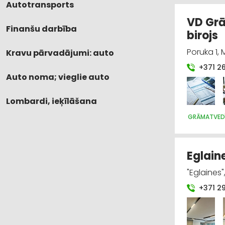
Autotransports
VD Grā
Finanšu darbība
birojs
Poruka 1,
Kravu pārvadājumi: auto
+371 2
Auto noma; vieglie auto
Lombardi, ieķīlāšana
GRĀMATVEDĪ
Eglaine
"Eglaines
+371 2