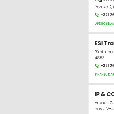
Poruka 2,
+371 2
APDROŠINĀ
ESI Tra
"Smilteņu
4853
+371 2
FINANŠU DA
IP & CO
Aronas 7,
nov., LV-