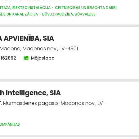
TĀŽA, ELEKTROINSTALĀCIJA
CELTNIECĪBAS UN REMONTA DARBI
DE UN KANALIZĀCIJA
BŪVUZRAUDZĪBA, BŪVVALDES
 APVIENĪBA, SIA
, Madona, Madonas nov., LV-4801
9162862
Mājaslapa
h Intelligence, SIA
", Murmastienes pagasts, Madonas nov., LV-
OMPĀNIJAS