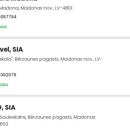
 Madona, Madonas nov., LV-4801
6057794
ŠANA
vel, SIA
 skola", Bērzaunes pagasts, Madonas nov., LV-
6362079
RBĪBA
, SIA
 Sauleskalns, Bērzaunes pagasts, Madonas
4853