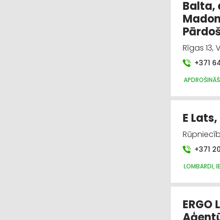
Balta,
Madon
Pārdo
Rīgas 13,
+371 6
APDROŠINĀ
E Lats,
Rūpniecīb
+371 2
LOMBARDI, I
ERGO Li
Aģent