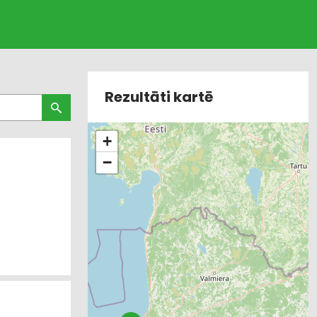
Rezultāti kartē
+
−