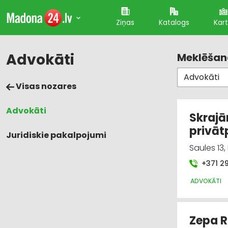
Ziņas
Katalogs
Kar
Advokāti
Meklēšana
Visas nozares
Advokāti
Skrajā
privāt
Juridiskie pakalpojumi
Saules 13
+371 2
ADVOKĀTI
Zepa R