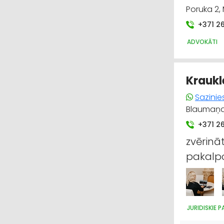
Poruka 2,
+371 2
ADVOKĀTI
Kraukl
Sazinie
Blaumaņa 3
+371 2
zvērinā
pakalp
JURIDISKIE 