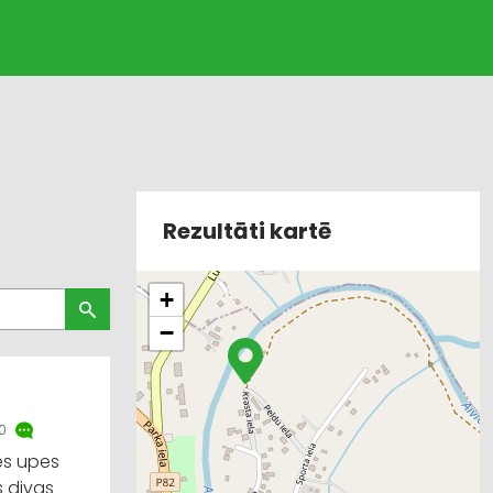
Rezultāti kartē
+
−
0
tes upes
s divas