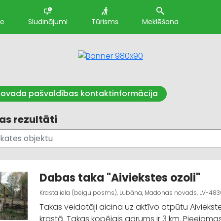
te
Sludinājumi
Tūrisms
Meklēšana
ovada pašvaldības kontaktinformācija
s rezultāti
Dabas taka "Aiviekstes ozoli"
Krasta iela (beigu posms), Lubāna, Madonas novads, LV-483
Takas veidotāji aicina uz aktīvo atpūtu Aivieks
krastā. Takas kopējais garums ir 3 km. Pieejama