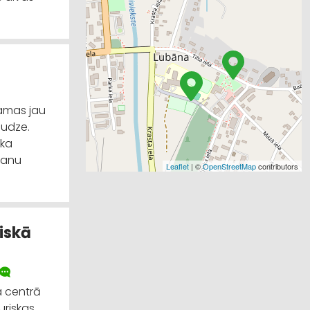
damas jau
audze.
oka
zvanu
Leaflet
| ©
OpenStreetMap
contributors
iskā
a centrā
uriskas