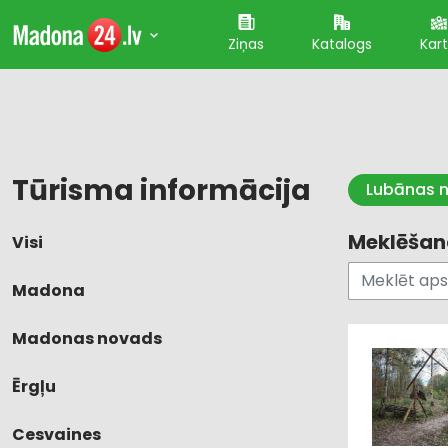
Ziņas
Katalogs
Kar
Tūrisma informācija
Lubānas n
Meklēšana
Visi
Madona
Madonas novads
Ērgļu
Cesvaines