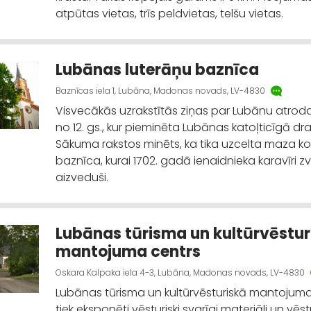
atpūtas vietas, trīs peldvietas, telšu vietas.
Lubānas luterāņu baznīca
Baznīcas iela 1, Lubāna, Madonas novads, LV-4830
Visvecākās uzrakstītās ziņas par Lubānu atro
no 12. gs., kur pieminēta Lubānas katoļticīgā dr
Sākuma rakstos minēts, ka tika uzcelta maza k
baznīca, kurai 1702. gadā ienaidnieka karavīri 
aizveduši.
Lubānas tūrisma un kultūrvēstur
mantojuma centrs
Oskara Kalpaka iela 4-3, Lubāna, Madonas novads, LV-4830
Lubānas tūrisma un kultūrvēsturiskā mantojum
tiek eksponēti vēsturiski svarīgi materiāli un vēst