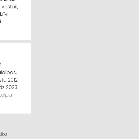
vēsturi,
zīvi
i
ldības,
tu 2012.
dz 2023.
telpu,
tika