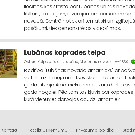
liecības, kas stāsta par Lubānas un tās novada 
kultūru, tradīcijām, ievērojamām personām un d
novadā. Centrā notiek arī tematiski un izglītojoš
pasākumi, tiek demonstrētas videofilmas.
Lubānas koprades telpa
Oskara Kalpaka iela 4, Lubāna, Madonas novads, LV-4830
Biedrība "Lubānas novada amatnieks" ar pašva
vietējo uzņēmēju un atsevišķu entuziastu atbals
gadā atklāja Amatnieku centru, kurš darbojās lī
gada nogalei. Pēc tam tas kļuvis par koprades 
kurā vienuviet darbojas daudzi amatnieki.
Kontakti
Pieteikt uzņēmumu
Privātuma politika
Statis