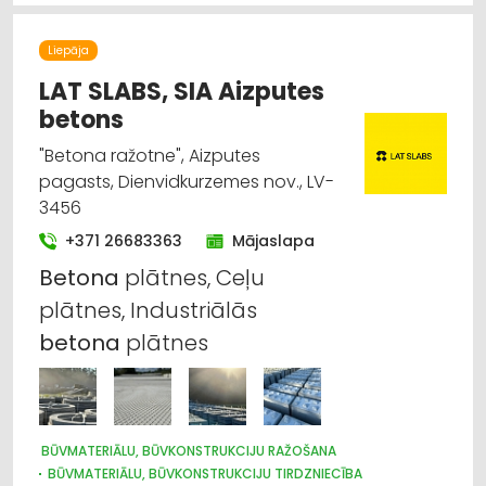
Liepāja
LAT SLABS, SIA Aizputes
betons
"Betona ražotne", Aizputes
pagasts, Dienvidkurzemes nov., LV-
3456
+371 26683363
Mājaslapa
Betona
plātnes, Ceļu
plātnes, Industriālās
betona
plātnes
BŪVMATERIĀLU, BŪVKONSTRUKCIJU RAŽOŠANA
BŪVMATERIĀLU, BŪVKONSTRUKCIJU TIRDZNIECĪBA