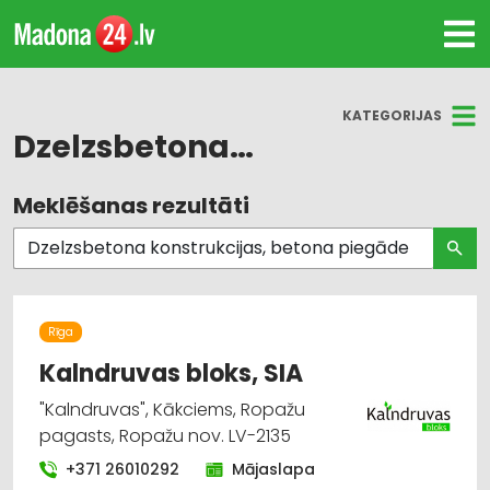
KATEGORIJAS
Dzelzsbetona konstrukcijas, betona piegāde
Meklēšanas rezultāti
Visas nozares
Būvmateriālu, būvkonstrukciju tirdzniecība
Būvmateriālu, būvkonstrukciju ražošana
Rīga
Celtniecības un remonta darbi
Kalndruvas bloks, SIA
"Kalndruvas", Kākciems, Ropažu
Būvmateriālu, būvkonstrukciju
pagasts, Ropažu nov. LV-2135
vairumtirdzniecība
+371 26010292
Mājaslapa