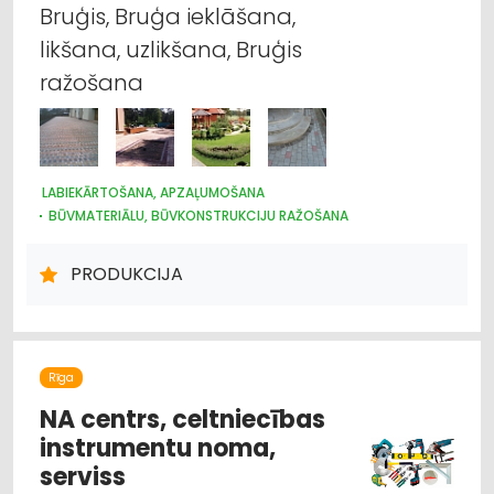
Jumtu segumi
Bruģis, Bruģa ieklāšana,
likšana, uzlikšana, Bruģis
Apdares materiāli: tirdzniecība
ražošana
Apdares materiāli: vairumtirdzniecība
Celtniecības tehnika un iekārtas; noma
LABIEKĀRTOŠANA, APZAĻUMOŠANA
Celtniecības tehnika un iekārtas; tirdzniecība,
BŪVMATERIĀLU, BŪVKONSTRUKCIJU RAŽOŠANA
serviss
PRODUKCIJA
Durvis, logi
Rīga
NA centrs, celtniecības
instrumentu noma,
serviss