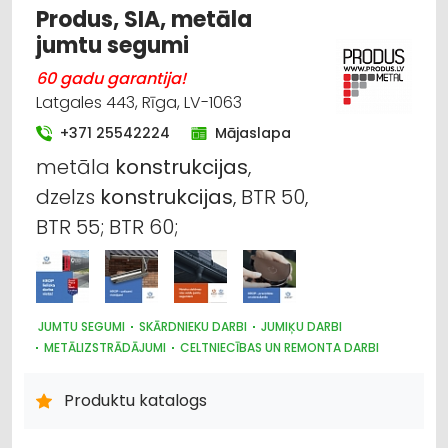
Produs, SIA, metāla
jumtu segumi
60 gadu garantija!
Latgales 443, Rīga, LV-1063
+371 25542224
Mājaslapa
metāla
konstrukcijas
,
dzelzs
konstrukcijas
, BTR 50,
BTR 55; BTR 60;
JUMTU SEGUMI
SKĀRDNIEKU DARBI
JUMIĶU DARBI
METĀLIZSTRĀDĀJUMI
CELTNIECĪBAS UN REMONTA DARBI
METĀLA TIRDZNIECĪBA
BŪVMATERIĀLU, BŪVKONSTRUKCIJU TIRDZNIECĪBA
Produktu katalogs
DŪMVADI, TO IZGATAVOŠANA, UZSTĀDĪŠANA
DURVIS, LOGI