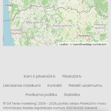
Leaflet
| ©
OpenStreetMap
contributors
Kam ir pilseta24.lv
Pilseta24.lv
Lietošanas noteikumi
Kontakti
Pieteikt uzņēmumu
Privātuma politika
Statistika
© SIA "heise marketing", 2006 - 2026, portālu sērijas Pilseta24.lv masu
informācijas līdzekļa reģistrācijas numurs: 000740426. Galvenā