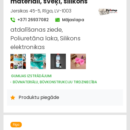
materiāli, sveķi, silikons
Jersikas 45-5, Rīga, LV-1003
+371 26937082
Mājaslapa
atdalīšanas ziede,
Poliuretāna laka, Silikons
elektronikas
GUMIJAS IZSTRĀDĀJUMI
BŪVMATERIĀLU, BŪVKONSTRUKCIJU TIRDZNIECĪBA
BŪVMATERIĀLU, BŪVKONSTRUKCIJU RAŽOŠANA
BŪVMATERIĀLU, BŪVKONSTRUKCIJU VAIRUMTIRDZNIECĪBA
Produktu piegāde
INTERNETVEIKALI, E-KOMERCIJA
APDARES MATERIĀLI: TIRDZNIECĪBA
APDARES MATERIĀLI: VAIRUMTIRDZNIECĪBA
KRĀSAS, LAKAS, BŪVĶĪMIJA: TIRDZNIECĪBA
JUMTU SEGUMI
CELTNIECĪBAS UN REMONTA DARBI
Rīga