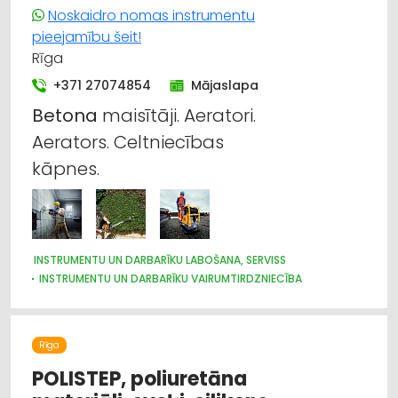
Noskaidro nomas instrumentu
pieejamību šeit!
Rīga
+371 27074854
Mājaslapa
Betona
maisītāji. Aeratori.
Aerators. Celtniecības
kāpnes.
INSTRUMENTU UN DARBARĪKU LABOŠANA, SERVISS
INSTRUMENTU UN DARBARĪKU VAIRUMTIRDZNIECĪBA
INSTRUMENTU UN DARBARĪKU TIRDZNIECĪBA
CELTNIECĪBAS TEHNIKA UN IEKĀRTAS; NOMA
CELTNIECĪBAS TEHNIKA UN IEKĀRTAS; TIRDZNIECĪBA, SERVISS
Rīga
CELTNIECĪBAS UN REMONTA DARBI
DĀRZA TEHNIKA UN INVENTĀRS
POLISTEP, poliuretāna
BŪVMATERIĀLU, BŪVKONSTRUKCIJU TIRDZNIECĪBA