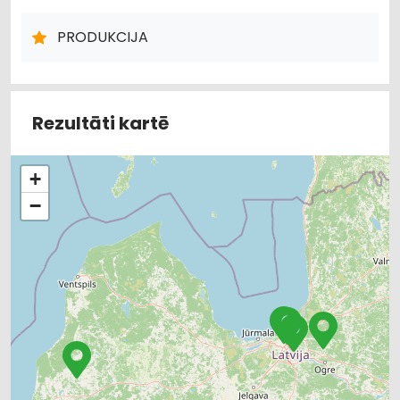
BŪVMATERIĀLU, BŪVKONSTRUKCIJU VAIRUMTIRDZNIECĪBA
DZELZSBETONA KONSTRUKCIJAS, BETONA PIEGĀDE
PRODUKCIJA
Rezultāti kartē
+
−