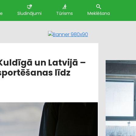
te
Sludinājumi
Tūrisms
Meklēšana
ldīgā un Latvijā –
sportēšanas līdz