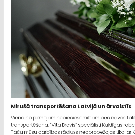
Mirušā transportēšana Latvijā un ārvalstīs
Viena no pirmajām nepieciešamībām pēc nāves fakt
transportēšana. "Vita Brevis" speciālisti Kuldīgas robe
Taču mūsu darbības rādiuss neaprobežojas tikai ar 