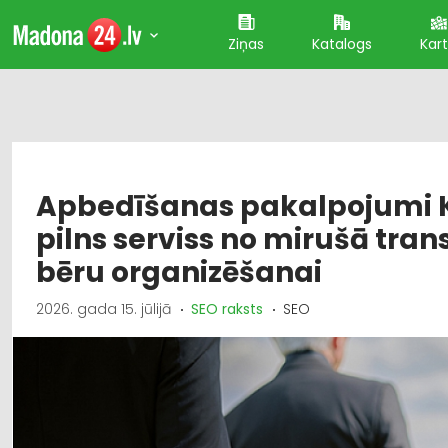
Ziņas
Katalogs
Kar
Apbedīšanas pakalpojumi Ku
pilns serviss no mirušā tran
bēru organizēšanai
2026. gada 15. jūlijā
SEO raksts
SEO