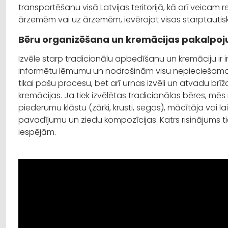
transportēšanu visā Latvijas teritorijā, kā arī veica
ārzemēm vai uz ārzemēm, ievērojot visas starptauti
Bēru organizēšana un kremācijas pakalpo
Izvēle starp tradicionālu apbedīšanu un kremāciju ir
informētu lēmumu un nodrošinām visu nepieciešamo.
tikai pašu procesu, bet arī urnas izvēli un atvadu br
kremācijas. Ja tiek izvēlētas tradicionālas bēres, mē
piederumu klāstu (zārki, krusti, segas), mācītāja vai la
pavadījumu un ziedu kompozīcijas. Katrs risinājums 
iespējām.