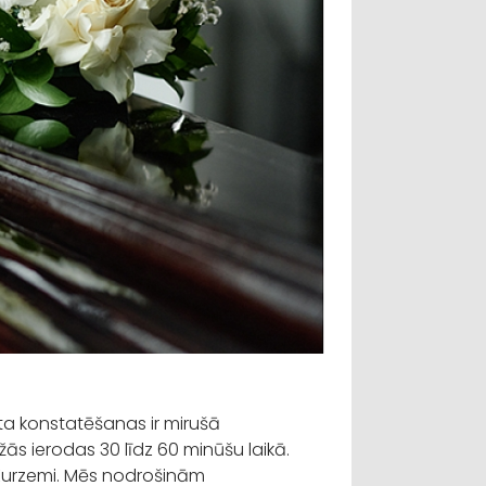
a konstatēšanas ir mirušā
žās ierodas 30 līdz 60 minūšu laikā.
Kurzemi. Mēs nodrošinām