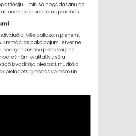
m repatriāciju – mirušā nogādāšanu no
skās normas un sanitārās prasības.
jumi
 individuāla. Mēs palīdzam pieņemt
 Kremācijas pakalpojumi ietver ne
īža noorganizēšanu pirms vai pēc
s nodrošinām kvalitatīvu sēru
icīgā izvadītāja piesaisti, muzikālo
tiek pielāgots ģimenes vēlmēm un