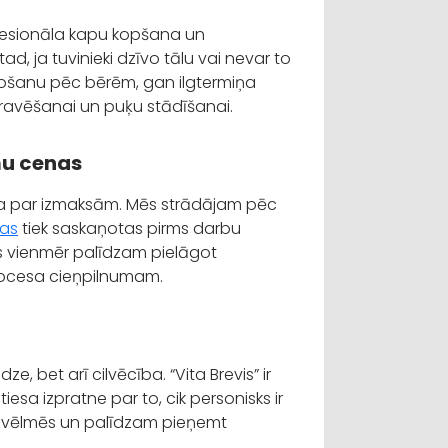
ofesionāla kapu kopšana un
d, ja tuvinieki dzīvo tālu vai nevar to
tošanu pēc bērēm, gan ilgtermiņa
 ravēšanai un puķu stādīšanai.
mu cenas
ziņa par izmaksām. Mēs strādājam pēc
as
tiek saskaņotas pirms darbu
ēs vienmēr palīdzam pielāgot
rocesa cieņpilnumam.
ze, bet arī cilvēcība. “Vita Brevis” ir
a izpratne par to, cik personisks ir
es vēlmēs un palīdzam pieņemt
.