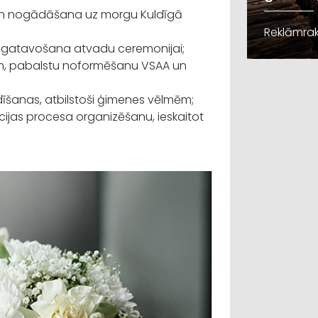
 un nogādāšana uz morgu Kuldīgā
Reklāmrak
sagatavošana atvadu ceremonijai;
em, pabalstu noformēšanu VSAA un
dīšanas, atbilstoši ģimenes vēlmēm;
ijas procesa organizēšanu, ieskaitot