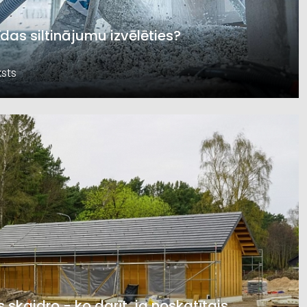
īdas siltinājumu izvēlēties?
sts
s skaidro - ko darīt, ja noskatītais