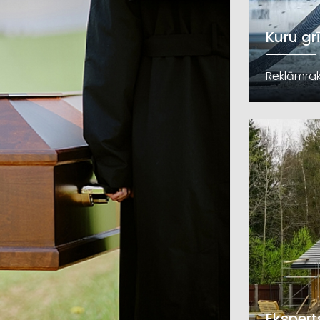
Kuru gr
Reklāmrak
Ekspert