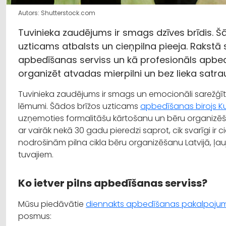
Autors: Shutterstock.com
Tuvinieka zaudējums ir smags dzīves brīdis. Šād
uzticams atbalsts un cieņpilna pieeja. Rakstā s
apbedīšanas serviss un kā profesionāls apbedī
organizēt atvadas mierpilni un bez lieka satr
Tuvinieka zaudējums ir smags un emocionāli sarežģīts l
lēmumi. Šādos brīžos uzticams
apbedīšanas birojs K
uzņemoties formalitāšu kārtošanu un bēru organizē
ar vairāk nekā 30 gadu pieredzi saprot, cik svarīgi ir ci
nodrošinām pilna cikla bēru organizēšanu Latvijā, ļau
tuvajiem.
Ko ietver pilns apbedīšanas serviss?
Mūsu piedāvātie
diennakts apbedīšanas pakalpojum
posmus: