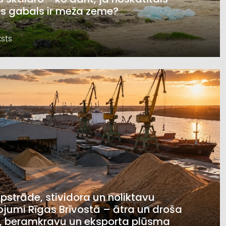
s gabals ir meža zeme?
sts
pstrāde, stividora un noliktavu
jumi Rīgas Brīvostā – ātra un droša
, beramkravu un eksporta plūsma