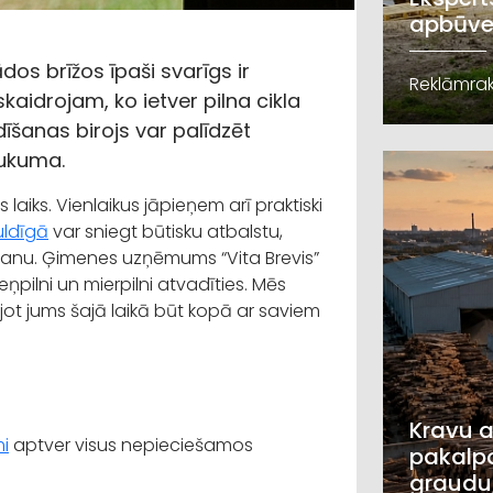
apbūve
os brīžos īpaši svarīgs ir
Reklāmrak
kaidrojam, ko ietver pilna cikla
šanas birojs var palīdzēt
aukuma.
aiks. Vienlaikus jāpieņem arī praktiski
uldīgā
var sniegt būtisku atbalstu,
šanu. Ģimenes uzņēmums “Vita Brevis”
eņpilni un mierpilni atvadīties. Mēs
jot jums šajā laikā būt kopā ar saviem
Kravu a
i
aptver visus nepieciešamos
pakalpo
graudu