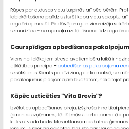
Rūpes par atdusas vietu turpinās arī pēc bērēm. Pr
labiekārtošana palīdz uzturēt kapa vietu sakoptu arī ta
regulāri apmeklēt. Piedāvājam gan vienreizēju sakār
uzraudzību – no apmaļu uzstādīšanas līdz regulārai
Caurspīdīgas apbedīšanas pakalpoju
Viens no lielākajiem stresa avotiem bēru laikā ir ne
atklātības principa –
apbedīšanas pakalpojumu cen
uzsākšanas. Klients precīzi zina, par ko maksā, un m
pakalpojumus pieejamajam budžetam, nekaitējot p
Kāpēc uzticēties "Vita Brevis"?
Izvēloties apbedīšanas biroju, izšķiroša ir ne tikai piered
ģimenes uzņēmums, tādēļ mūsu darba pamatā ir paties
katrs atvadu brīdis. Mēs ieklausāmies katras ģimen
lēmumus mierīgā gaisotnē, bez steigas vai spiediena