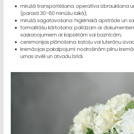
mirušā transportēšana: operatīva izbraukšana
(parasti 30–60 minūšu laikā);
mirušā sagatavošana: higiēniskā apstrāde un 
formalitāšu kārtošana: palīdzam ar dokumenti
saskaņojumiem ar kapsētām vai baznīcām;
ceremonijas plānošana: katoļu vai luterāņu izva
kremācijas pakalpojumi: nodrošinām pilnu kremāc
urnas izvēli un atvadu brīdi.