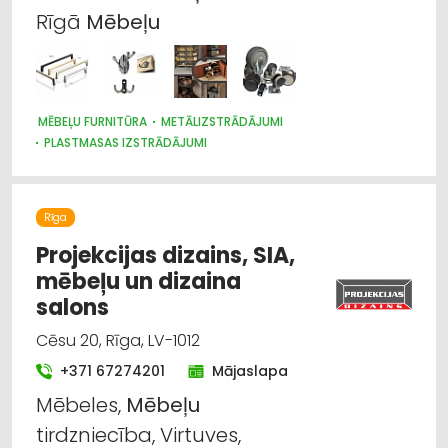
Rīgā
Mēbeļu
AUTO ĶĪMIJA, AUTO KRĀSAS
RŪPNIECISKĀS IEKĀRTAS, AUTOMATIZĀCIJA
MĒBEĻU FURNITŪRA
METĀLIZSTRĀDĀJUMI
PLASTMASAS IZSTRĀDĀJUMI
MĒBEĻU RAŽOŠANA, MĒBEĻU SAGATAVES
Rīga
Projekcijas dizains, SIA,
mēbeļu un dizaina
salons
Cēsu 20, Rīga, LV-1012
+371 67274201
Mājaslapa
Mēbeles,
Mēbeļu
tirdzniecība, Virtuves,