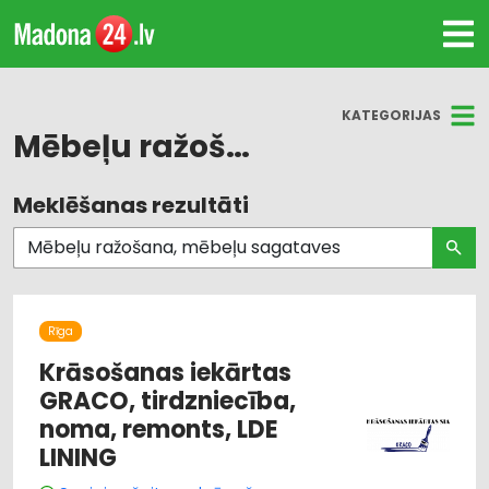
KATEGORIJAS
Mēbeļu ražošana, mēbeļu sagataves
Meklēšanas rezultāti
Visas nozares
Mēbeļu ražošana, mēbeļu sagataves
Mēbeļu tirdzniecība
Rīga
Dizains un interjers; priekšmeti un pakalpojumi
Krāsošanas iekārtas
GRACO, tirdzniecība,
Mēbeļu furnitūra
noma, remonts, LDE
LINING
Apdares materiāli: tirdzniecība