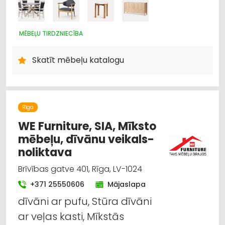
MĒBEĻU TIRDZNIECĪBA
Skatīt mēbeļu katalogu
Rīga
WE Furniture, SIA, Mīksto
mēbeļu, dīvānu veikals-
noliktava
Brīvības gatve 401, Rīga, LV-1024
+371 25550606
Mājaslapa
dīvāni ar pufu, Stūra dīvāni
ar veļas kasti, Mīkstās