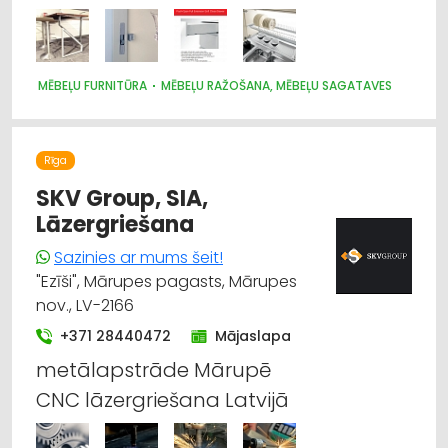
MĒBEĻU FURNITŪRA
MĒBEĻU RAŽOŠANA, MĒBEĻU SAGATAVES
Rīga
SKV Group, SIA,
Lāzergriešana
Sazinies ar mums šeit!
"Ezīši", Mārupes pagasts, Mārupes
nov., LV-2166
+371 28440472
Mājaslapa
metālapstrāde Mārupē
CNC lāzergriešana Latvijā