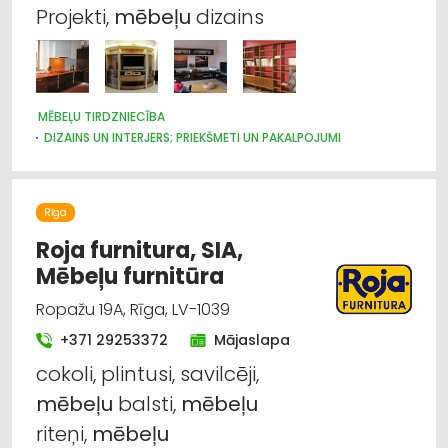
Projekti,
mēbeļu
dizains
MĒBEĻU TIRDZNIECĪBA
DIZAINS UN INTERJERS; PRIEKŠMETI UN PAKALPOJUMI
MĒBEĻU RAŽOŠANA, MĒBEĻU SAGATAVES
Rīga
Roja furnitura, SIA,
Mēbeļu furnitūra
Ropažu 19A, Rīga, LV-1039
+371 29253372
Mājaslapa
cokoli, plintusi, savilcēji,
mēbeļu
balsti,
mēbeļu
riteņi,
mēbeļu