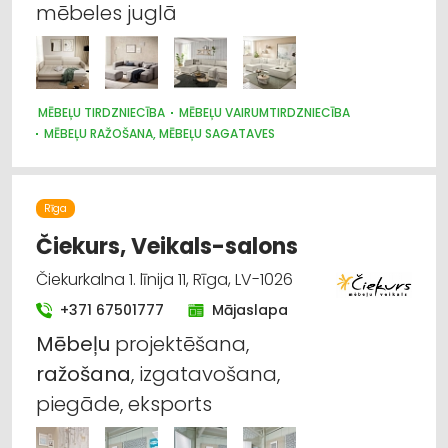
mēbeles juglā
MĒBEĻU TIRDZNIECĪBA
MĒBEĻU VAIRUMTIRDZNIECĪBA
MĒBEĻU RAŽOŠANA, MĒBEĻU SAGATAVES
DIZAINS UN INTERJERS; PRIEKŠMETI UN PAKALPOJUMI
Rīga
Čiekurs, Veikals-salons
Čiekurkalna 1. līnija 11, Rīga, LV-1026
+371 67501777
Mājaslapa
Mēbeļu
projektēšana,
ražošana
, izgatavošana,
piegāde, eksports