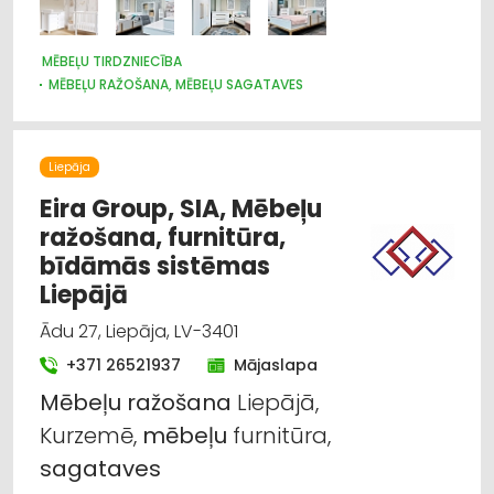
MĒBEĻU TIRDZNIECĪBA
MĒBEĻU RAŽOŠANA, MĒBEĻU SAGATAVES
MĒBEĻU VAIRUMTIRDZNIECĪBA
Liepāja
Eira Group, SIA, Mēbeļu
ražošana, furnitūra,
bīdāmās sistēmas
Liepājā
Ādu 27, Liepāja, LV-3401
+371 26521937
Mājaslapa
Mēbeļu
ražošana
Liepājā,
Kurzemē,
mēbeļu
furnitūra,
sagataves