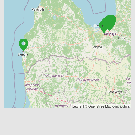
Leaflet
| ©
OpenStreetMap
contributors