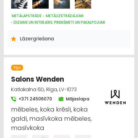
METĀLAPSTRĀDE
METĀLIZSTRĀDĀJUMI
DIZAINS UN INTERJERS; PRIEKŠMETI UN PAKALPOJUMI
TREPES, KĀPNES
METĀLAPSTRĀDES IEKĀRTAS UN INSTRUMENTI
Lāzergriešana
LAUKSAIMNIECĪBAS TEHNIKAS UN TRAKTORTEHNIKAS
RAŽOŠANA
PĀRTIKAS RŪPNIECĪBAS IEKĀRTAS
MAŠĪNBŪVE
BŪVMATERIĀLU, BŪVKONSTRUKCIJU RAŽOŠANA
CAURULES
KUĢU BŪVE UN REMONTS
Rīga
RŪPNIECISKĀS IEKĀRTAS, AUTOMATIZĀCIJA
Salons Wenden
MĒBEĻU RAŽOŠANA, MĒBEĻU SAGATAVES
Katlakalna 6D, Rīga, LV-1073
+371 24506070
Mājaslapa
mēbeles, koka krēsli, koka
galdi, masīvkoka mēbeles,
masīvkoka