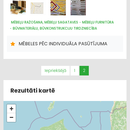
MĒBEĻU RAŽOŠANA, MĒBEĻU SAGATAVES
MĒBEĻU FURNITŪRA
BŪVMATERIĀLU, BŪVKONSTRUKCIJU TIRDZNIECĪBA
MĒBELES PĒC INDIVIDUĀLA PASŪTĪJUMA
Iepriekšējā
1
2
Rezultāti kartē
+
−