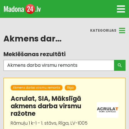
KATEGORIJAS
Akmens darba virsmu remonts
Meklēšanas rezultāti
Visas nozares
Apdares materiāli: tirdzniecība
Apdares materiāli: vairumtirdzniecība
Akmens darba virsmu remonts
Rīga
Instrumentu un darbarīku tirdzniecība
Acrulat, SIA, Mākslīgā
akmens darba virsmu
Mēbeļu ražošana, mēbeļu sagataves
ražotne
Akmens apstrāde
Rāmuļu 1 k-1 - 1. stāvs, Rīga, LV-1005