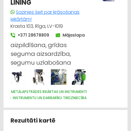
LINING
Sazinies šeit par krāsošanas
iekārtām!
Krasta 103, Rīga, LV-1019
+371 28678809
Mājaslapa
aizpildīšana, grīdas
seguma aizsardzība,
segumu uzlabošana
METĀLAPSTRĀDES IEKĀRTAS UN INSTRUMENTI
INSTRUMENTU UN DARBARĪKU TIRDZNIECĪBA
DZELZCEĻA BŪVE UN REMONTS
MAŠĪNBŪVE
KUĢU BŪVE UN REMONTS
KOKAPSTRĀDE
VENTILĀCIJAS UN KONDICIONĒŠANAS SISTĒMAS UN IEKĀRTAS
Rezultāti kartē
TELPĀM
NOMA
GALDNIEKU DARBI