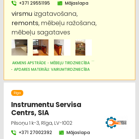
+371 29551195
Mājaslapa
Apdares materiāli: grīdas segumi
virsmu
izgatavošana,
remonts
, mēbeļu ražošana,
Auto remonts, apkope
mēbeļu sagataves
Auto ķīmija, auto krāsas
Autoservisu aprīkojums
AKMENS APSTRĀDE
MĒBEĻU TIRDZNIECĪBA
Celtniecības tehnika un iekārtas; noma
APDARES MATERIĀLI: VAIRUMTIRDZNIECĪBA
MĒBEĻU RAŽOŠANA, MĒBEĻU SAGATAVES
APDARES MATERIĀLI: TIRDZNIECĪBA
Rīga
Instrumentu Servisa
Centrs, SIA
Pilsoņu 1 k-3, Rīga, LV-1002
+371 27002392
Mājaslapa