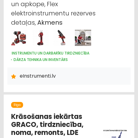
un apkope, Flex
elektroinstrumentu rezerves
detaļas,
Akmens
INSTRUMENTU UN DARBARĪKU TIRDZNIECĪBA
DĀRZA TEHNIKA UN INVENTĀRS
CELTNIECĪBAS TEHNIKA UN IEKĀRTAS; NOMA
INSTRUMENTU UN DARBARĪKU LABOŠANA, SERVISS
eInstrumenti.lv
Rīga
Krāsošanas iekārtas
GRACO, tirdzniecība,
noma, remonts, LDE