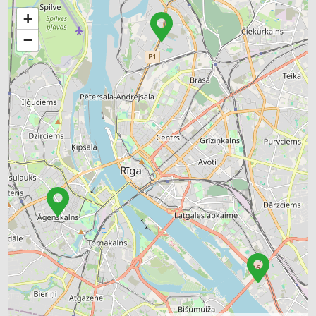
MĒBEĻU RAŽOŠANA, MĒBEĻU SAGATAVES
+
METĀLA VIRSMU APSTRĀDE
METĀLAPSTRĀDE
APDARES MATERIĀLI: TIRDZNIECĪBA
−
APDARES MATERIĀLI: VAIRUMTIRDZNIECĪBA
APDARES MATERIĀLI: GRĪDAS SEGUMI
JUMTU SEGUMI
CELTNIECĪBAS UN REMONTA DARBI
AUTOSERVISU APRĪKOJUMS
AUTO REMONTS, APKOPE
AUTO ĶĪMIJA, AUTO KRĀSAS
RŪPNIECISKĀS IEKĀRTAS, AUTOMATIZĀCIJA