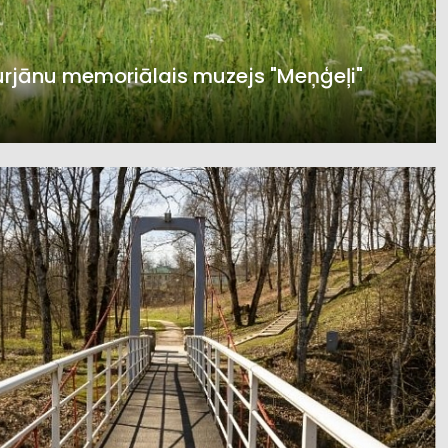
urjānu memoriālais muzejs "Meņģeļi"