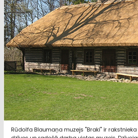
Rūdolfa Blaumaņa muzejs "Braki" ir rakstniek
dzīves un radošā darba vietas muzejs. Dzīvojamās