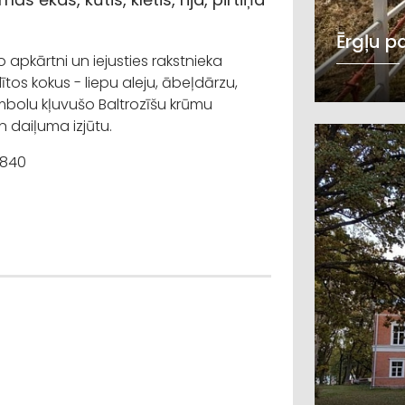
Ērgļu p
apkārtni un iejusties rakstnieka
ītos kokus - liepu aleju, ābeļdārzu,
imbolu kļuvušo Baltrozīšu krūmu
n daiļuma izjūtu.
4840