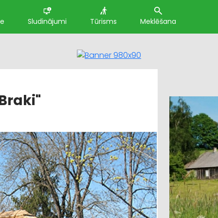
te
Sludinājumi
Tūrisms
Meklēšana
Braki"