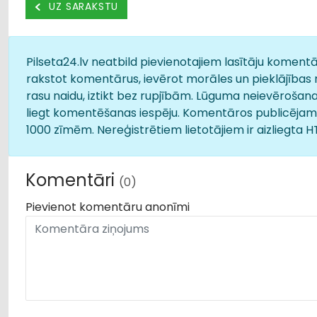
UZ SARAKSTU
Pilseta24.lv neatbild pievienotajiem lasītāju komentār
rakstot komentārus, ievērot morāles un pieklājības 
rasu naidu, iztikt bez rupjībām. Lūguma neievērošana
liegt komentēšanas iespēju. Komentāros publicējamā
1000 zīmēm. Nereģistrētiem lietotājiem ir aizliegta 
Komentāri
(0)
Pievienot komentāru anonīmi