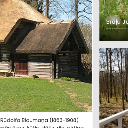
Brāļu J
a Rūdolfa Blaumaņa (1863-1908)
 ēkas, kūtis, klētis, rija, pirtiņa