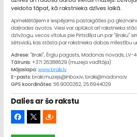
veidota tāpat, kā rakstnieka dzīves laikā.
Apmeklētājiem ir iespējams pastaigāties pa gleznaino 
daiļrades avotos. Viesi var aplūkot arī rakstnieka stād
dzīvžogu, vecos vītolus pie Pirtsdīķa un par "Braku" s
sētsvidū, kas stāsta par rakstnieka dabas mīlestību u
Adrese:
"Braki", Ērgļu pagasts, Madonas novads, LV-
Tālrunis:
+371 26388629 (muzeja vadītāja)
Mājaslapa:
www.braki.lv
E-pasts:
braki.muzejs@inbox.lv, braki@madona.lv
GPS koordinātes:
56.9000262, 25.6944029
Dalies ar šo rakstu