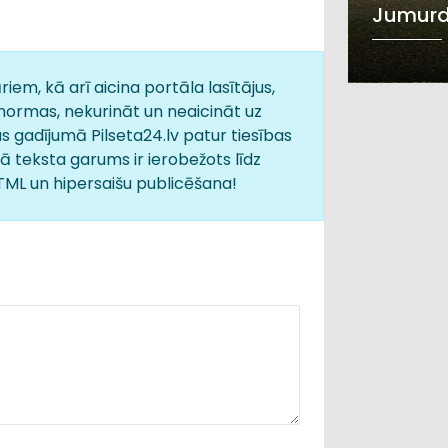
Jumurda
iem, kā arī aicina portāla lasītājus,
normas, nekurināt un neaicināt uz
s gadījumā Pilseta24.lv patur tiesības
 teksta garums ir ierobežots līdz
HTML un hipersaišu publicēšana!