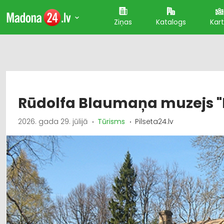
Ziņas
Katalogs
Kar
Rūdolfa Blaumaņa muzejs "
2026. gada 29. jūlijā
Tūrisms
Pilseta24.lv