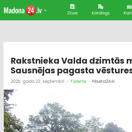
Ziņas
Katalogs
Kar
Rakstnieka Valda dzimtās m
Sausnējas pagasta vēsture
2025. gada 22. septembrī
Tūrisms
Pilseta24.lv