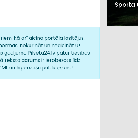
Sporta 
iem, kā arī aicina portāla lasītājus,
normas, nekurināt un neaicināt uz
s gadījumā Pilseta24.lv patur tiesības
 teksta garums ir ierobežots līdz
HTML un hipersaišu publicēšana!