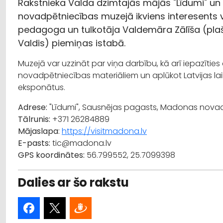
Rakstnieka Valda dzimtajās mājās "Līdumi" u
novadpētniecības muzejā ikviens interesents va
pedagoga un tulkotāja Valdemāra Zālīša (pla
Valdis) piemiņas istabā.
Muzejā var uzzināt par viņa darbību, kā arī iepazītie
novadpētniecības materiāliem un aplūkot Latvijas la
eksponātus.
Adrese:
"Līdumi", Sausnējas pagasts, Madonas novad
Tālrunis:
+371 26284889
Mājaslapa
:
https://visitmadona.lv
E-pasts:
tic@madona.lv
GPS koordinātes:
56.799552, 25.7099398
Dalies ar šo rakstu