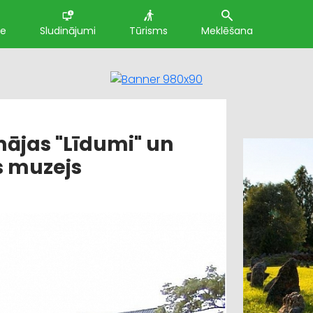
te
Sludinājumi
Tūrisms
Meklēšana
ājas "Līdumi" un
s muzejs