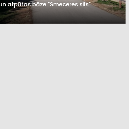
un atpūtas bāze "Smeceres sils"