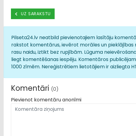
UZ SARAKSTU
Pilseta24.lv neatbild pievienotajiem lasītāju komentār
rakstot komentārus, ievērot morāles un pieklājības 
rasu naidu, iztikt bez rupjībām. Lūguma neievērošana
liegt komentēšanas iespēju. Komentāros publicējamā
1000 zīmēm. Nereģistrētiem lietotājiem ir aizliegta 
Komentāri
(0)
Pievienot komentāru anonīmi