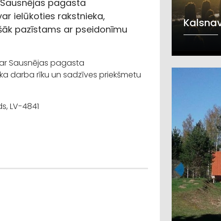
n Sausnējas pagasta
r ielūkoties rakstnieka,
Kalsna
šāk pazīstams ar pseidonīmu
s ar Sausnējas pagasta
ika darba rīku un sadzīves priekšmetu
s, LV-4841