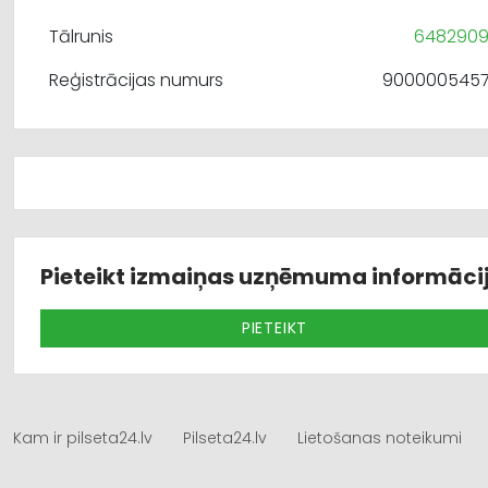
Tālrunis
648290
Reģistrācijas numurs
900000545
Pieteikt izmaiņas uzņēmuma informāci
PIETEIKT
Kam ir pilseta24.lv
Pilseta24.lv
Lietošanas noteikumi