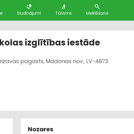
te
Sludinājumi
Tūrisms
Meklēšana
kolas izglītības iestāde
zelzavas pagasts, Madonas nov., LV-4873
Nozares