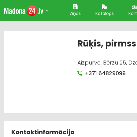
Ziņas
Katalogs
Kar
Rūķis, pirmss
Aizpurve, Bērzu 25, D
+371 64829099
Kontaktinformācija