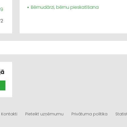
Bērnudārzi, bērnu pieskatīšana
99
72
jā
Kontakti
Pieteikt uzņēmumu
Privātuma politika
Statis