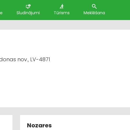
te
Sludinājumi
Tūrisms
Meklēšana
donas nov., LV-4871
Nozares