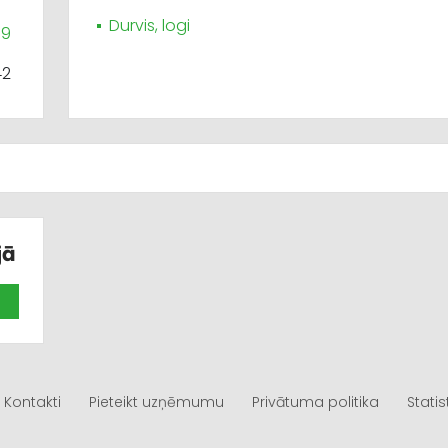
Durvis, logi
89
42
jā
Kontakti
Pieteikt uzņēmumu
Privātuma politika
Statis