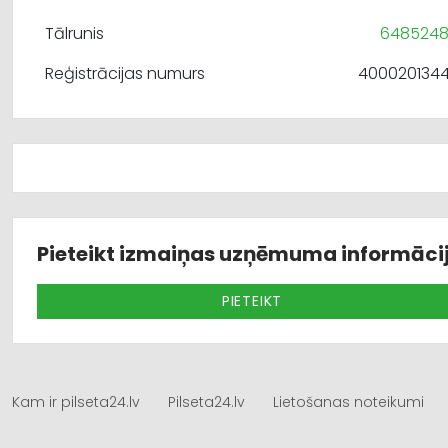
Tālrunis
648524
Reģistrācijas numurs
400020134
Pieteikt izmaiņas uzņēmuma informāci
PIETEIKT
Kam ir pilseta24.lv
Pilseta24.lv
Lietošanas noteikumi