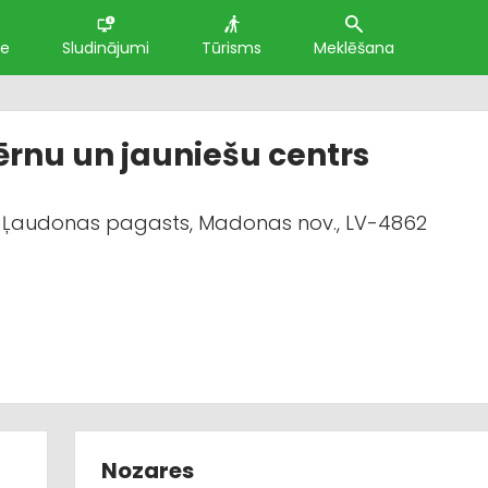
te
Sludinājumi
Tūrisms
Meklēšana
rnu un jauniešu centrs
5, Ļaudonas pagasts, Madonas nov., LV-4862
Nozares