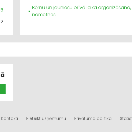
Bērnu un jauniešu brīvā laika organizēšana,
65
nometnes
72
jā
Kontakti
Pieteikt uzņēmumu
Privātuma politika
Statis