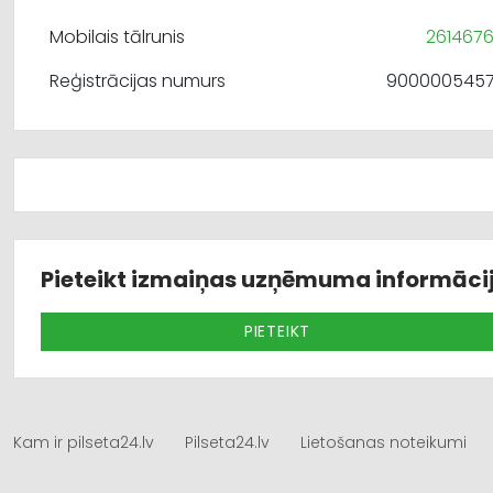
Mobilais tālrunis
261467
Reģistrācijas numurs
900000545
Pieteikt izmaiņas uzņēmuma informāci
PIETEIKT
Kam ir pilseta24.lv
Pilseta24.lv
Lietošanas noteikumi