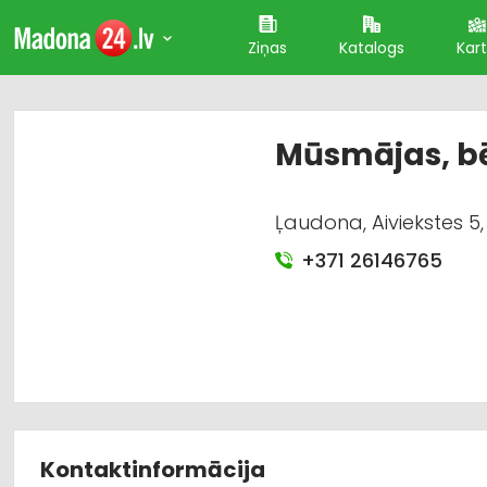
Ziņas
Katalogs
Kar
Mūsmājas, bē
Ļaudona, Aiviekstes 
+371 26146765
Kontaktinformācija