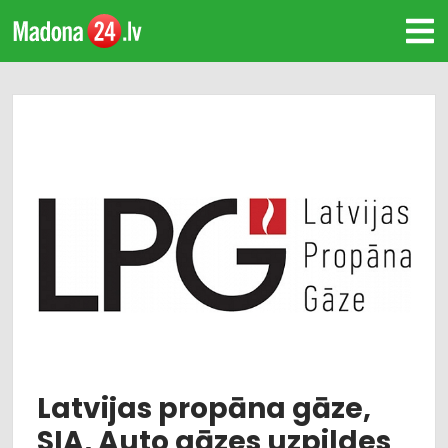
Latvijas propāna gāze,
SIA, Auto gāzes uzpildes