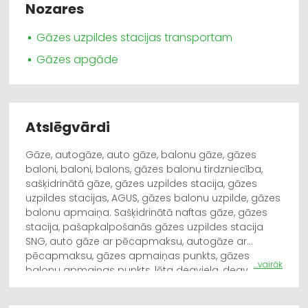
Nozares
Gāzes uzpildes stacijas transportam
Gāzes apgāde
Atslēgvārdi
Gāze, autogāze, auto gāze, balonu gāze, gāzes
baloni, baloni, balons, gāzes balonu tirdzniecība,
sašķidrinātā gāze, gāzes uzpildes stacija, gāzes
uzpildes stacijas, AGUS, gāzes balonu uzpilde, gāzes
balonu apmaiņa. Sašķidrinātā naftas gāze, gāzes
stacija, pašapkalpošanās gāzes uzpildes stacija
SNG, auto gāze ar pēcapmaksu, autogāze ar
pēcapmaksu, gāzes apmaiņas punkts, gāzes
...vairāk
balonu apmaiņas punkts, lēta degviela, degvielas
ekonomija, alternatīvā degviela, (gāze) degviela,
LPG