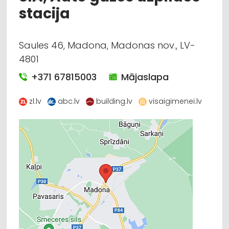
stacija
Saules 46, Madona, Madonas nov., LV-
4801
+371 67815003
Mājaslapa
zl.lv
abc.lv
building.lv
visaigimenei.lv