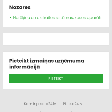
Nozares
Norēķinu un uzskaites sistēmas, kases aparāti
Pieteikt izmaiņas uzņēmuma
informācijā
PIETEIKT
Kam ir pilseta24.lv
Pilseta24.lv