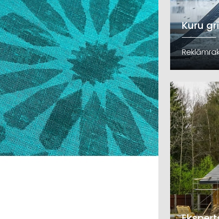
Kuru gr
Reklāmrak
Ekspert