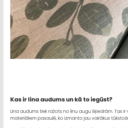
Kas ir lina audums un kā to iegūst?
Lina audums tiek ražots no linu augu šķiedrām. Tas ir 
materiāliem pasaulē, ko izmanto jau vairākus tūksto