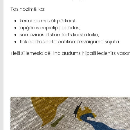
Tas nozīmē, ka:
ķermenis mazāk pārkarst;
apģērbs nepielīp pie ādas;
samazinās diskomforts karstā laikā;
tiek nodrošināta patīkama svaiguma sajūta.
Tieši šī iemesla dēļ lina audums ir īpaši iecienīts vas