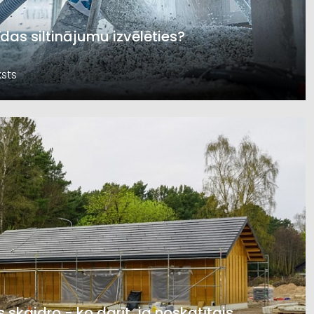
īdas siltinājumu izvēlēties?
sts
s skaidro - ko darīt, ja noskatītais