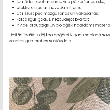
ļauj ādai elpot un samazina pārkaršanas risku;
efektīvi uzsūc un novada mitrumu;
ātri izžūst pēc mazgāšanas un valkāšanas;
kalpo ilgus gadus, nezaudējot kvalitāti;
ir videi draudzīgs un bioloģiski noārdāms materiā
Tieši šo īpašību dēļ lina apģērbi ik gadu saglabā sa
vasaras garderobes sastāvdaļa.