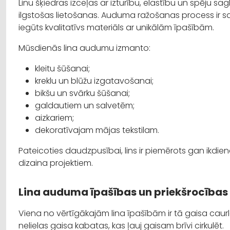
Linu šķiedras izceļas ar izturību, elastību un spēju 
ilgstošas lietošanas. Auduma ražošanas process ir salī
iegūts kvalitatīvs materiāls ar unikālām īpašībām.
Mūsdienās lina audumu izmanto:
kleitu šūšanai;
kreklu un blūžu izgatavošanai;
bikšu un svārku šūšanai;
galdautiem un salvetēm;
aizkariem;
dekoratīvajam mājas tekstilam.
Pateicoties daudzpusībai, lins ir piemērots gan ikdi
dizaina projektiem.
Lina auduma īpašības un priekšrocības
Viena no vērtīgākajām lina īpašībām ir tā gaisa caur
nelielas gaisa kabatas, kas ļauj gaisam brīvi cirkulēt.