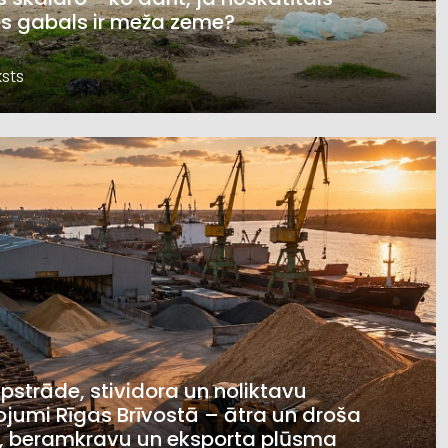
s gabals ir meža zeme?
sts
pstrāde, stividora un noliktavu
jumi Rīgas Brīvostā – ātra un droša
, beramkravu un eksporta plūsma