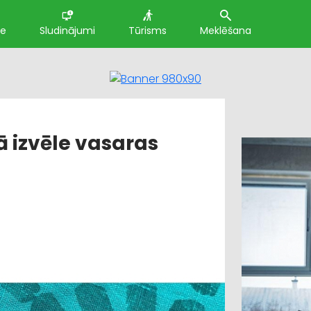
te
Sludinājumi
Tūrisms
Meklēšana
 izvēle vasaras