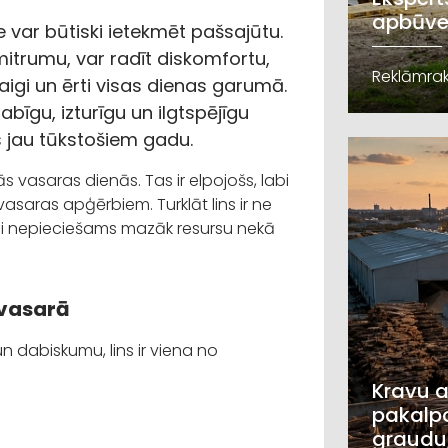
apbūve
var būtiski ietekmēt pašsajūtu.
mitrumu, var radīt diskomfortu,
Reklāmrak
aigi un ērti visas dienas garumā.
dabīgu, izturīgu un ilgtspējīgu
s jau tūkstošiem gadu.
 vasaras dienās. Tas ir elpojošs, labi
vasaras apģērbiem. Turklāt lins ir ne
šanai nepieciešams mazāk resursu nekā
u vasarā
n dabiskumu, lins ir viena no
Kravu a
pakalpo
graudu