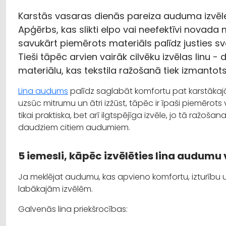
Karstās vasaras dienās pareiza auduma izvēle 
Apģērbs, kas slikti elpo vai neefektīvi novada 
savukārt piemērots materiāls palīdz justies sv
Tieši tāpēc arvien vairāk cilvēku izvēlas linu - 
materiālu, kas tekstila ražošanā tiek izmantot
Lina audums
palīdz saglabāt komfortu pat karstākajās
uzsūc mitrumu un ātri izžūst, tāpēc ir īpaši piemērots 
tikai praktiska, bet arī ilgtspējīga izvēle, jo tā ražo
daudziem citiem audumiem.
5 iemesli, kāpēc izvēlēties lina audum
Ja meklējat audumu, kas apvieno komfortu, izturību u
labākajām izvēlēm.
Galvenās lina priekšrocības: