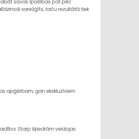
saglabāt savas īpašības pat pēc
dzinoši sarežģīts, taču rezultātā tiek
enas apģērbam, gan ekskluzīviem
laidība. Starp šķiedrām veidojas