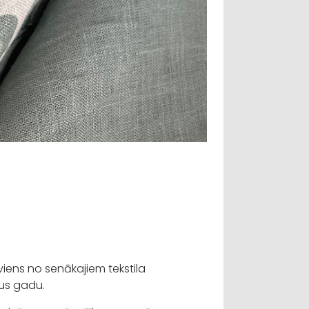
viens no senākajiem tekstila
šus gadu.