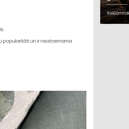
Reklāmrak
ls.
vu popularitāti un ir neatņemama