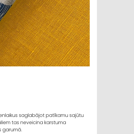
nlaikus saglabājot patīkamu sajūtu
āliem tas neveicina karstuma
as garumā.