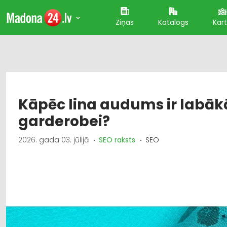
Ziņas
Katalogs
Kar
Kāpēc lina audums ir labākā
garderobei?
2026. gada 03. jūlijā
SEO raksts
SEO