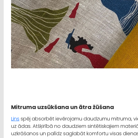
Mitruma uzsūkšana un ātra žūšana
Lins
spēj absorbēt ievērojamu daudzumu mitruma, vie
uz ādas. Atšķirībā no daudziem sintētiskajiem materi
uzkrāšanos un palīdz saglabāt komfortu visas dien