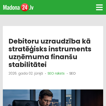
Debitoru uzraudzība kā
stratēģisks instruments
uzņēmuma finanšu
stabilitātei
2026. gada 02. jūnijā
SEO raksts
SEO