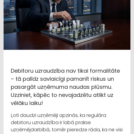
Debitoru uzraudzība nav tikai formalitāte
– tā palīdz savlaicīgi pamanīt riskus un
pasargāt uzņēmuma naudas plūsmu.
Uzziniet, kāpēc to nevajadzētu atlikt uz
vēlāku laiku!
Ļoti daudzi uzņēmēji apzinās, ka regulāra
debitoru uzraudzība ir labā prakse
uzņēmējdarbībā, tomēr pieredze rāda, ka ne visi