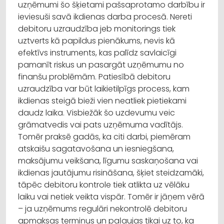
uzņēmumi šo šķietami pašsaprotamo darbību ir
ieviesuši savā ikdienas darba procesā. Nereti
debitoru uzraudzība jeb monitorings tiek
uztverts kā papildus pienākums, nevis kā
efektīvs instruments, kas palīdz savlaicīgi
pamanīt riskus un pasargāt uzņēmumu no
finanšu problēmām. Patiesībā debitoru
uzraudzība var būt laikietilpīgs process, kam
ikdienas steigā bieži vien neatliek pietiekami
daudz laika. Visbiežāk šo uzdevumu veic
grāmatvedis vai pats uzņēmuma vadītājs.
Tomēr praksē gadās, ka citi darbi, piemēram
atskaišu sagatavošana un iesniegšana,
maksājumu veikšana, līgumu saskaņošana vai
ikdienas jautājumu risināšana, šķiet steidzamāki,
tāpēc debitoru kontrole tiek atlikta uz vēlāku
laiku vai netiek veikta vispār. Tomēr ir jāņem vērā
– ja uzņēmums regulāri nekontrolē debitoru
apmaksas termiņus un paļaujas tikai uz to, ka