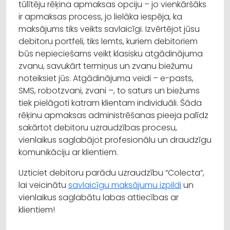
tūlītēju rēķina apmaksas opciju – jo vienkāršāks
ir apmaksas process, jo lielāka iespēja, ka
maksājums tiks veikts savlaicīgi. Izvērtējot jūsu
debitoru portfeli, tiks lemts, kuriem debitoriem
būs nepieciešams veikt klasisku atgādinājuma
zvanu, savukārt termiņus un zvanu biežumu
noteiksiet jūs. Atgādinājuma veidi – e-pasts,
SMS, robotzvani, zvani –, to saturs un biežums
tiek pielāgoti katram klientam individuāli. Šāda
rēķinu apmaksas administrēšanas pieeja palīdz
sakārtot debitoru uzraudzības procesu,
vienlaikus saglabājot profesionālu un draudzīgu
komunikāciju ar klientiem.
Uzticiet debitoru parādu uzraudzību “Colecta”,
lai veicinātu
savlaicīgu maksājumu izpildi
un
vienlaikus saglabātu labas attiecības ar
klientiem!