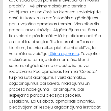
katru sadarbības partneri individuāli un rīkosies
proaktīvi – vēl pirms maksājuma termiņa
kavējuma. Tas nozīmē, ka klientiem savlaicīgi tiks
nosūtīts korekts un profesionāls atgādinājums
par tuvojošos apmaksas termiņu. Vienlaikus šis
process nav uzbāzīgs. Atgādinājumu sistēma
tiek veidota pārdomāti – tā ir pietiekami neitrāla
un korekta, lai saglabātu labas attiecības ar
klientiem, bet vienlaikus pietiekami efektīva, lai
veicinātu savlaicīgu
rēķinu apmaksu
. Tuvojoties
maksājuma termiņa datumam, jūsu klienti
saņems atgādinājuma e-pastu, īsziņu vai
robotzvanu. Pēc apmaksas termiņa “Colecta”
turpina sūtīt aicinājumus veikt apmaksu,
atgādinājumus par kavētu maksājumu un
procesa nobeigumā – brīdinājumu par
iespējamo parādu piedziņas procesu
uzsākšanu. Lai uzlabotu apmaksas dinamiku,
piedāvājam arī iespēju atgādinājumā iestrādāt