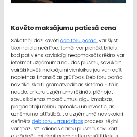
Kavēto maksājumu patiesā cena
Sākotnēji daži kavēti
debitoru parādi
var šķist
tikai neliela neērtība, tomēr var pienākt brīdis,
kad pat viens savlaicīgi neapmaksāts rēķins var
ietekmēt uzņēmuma naudas plūsmu, savukārt
vairāki kavēti maksājumi vienlaikus jau var radīt
nopietnas finansiālas grūtības. Debitoru parādi
nav tikai skaitļi grāmatvedības sistēmā – tā ir
nauda, ar kuru uzņēmums rēķinās, plānojot
savus ikdienas maksājumus, algu izmaksas,
piegādātāju rēķinu apmaksu un investīcijas
uzņēmuma attīstībā. Ja uzņēmumā nav skaidri
definēts
debitoru uzraudzības
process, rēķini
var “pazust” ikdienas darbu plūsmā, savukārt
atgādinājumi debitoriem netiks nosūtīti laikus,