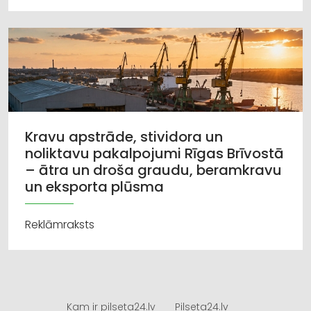
Kravu apstrāde, stividora un
noliktavu pakalpojumi Rīgas Brīvostā
– ātra un droša graudu, beramkravu
un eksporta plūsma
Reklāmraksts
Kam ir pilseta24.lv
Pilseta24.lv