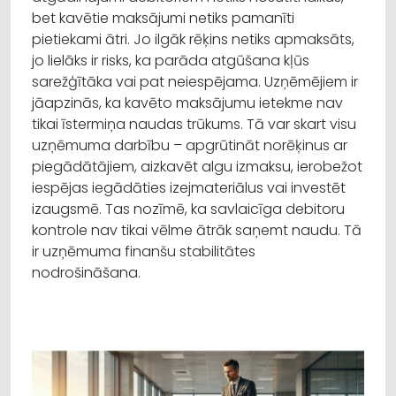
bet kavētie maksājumi netiks pamanīti
pietiekami ātri. Jo ilgāk rēķins netiks apmaksāts,
jo lielāks ir risks, ka parāda atgūšana kļūs
sarežģītāka vai pat neiespējama. Uzņēmējiem ir
jāapzinās, ka kavēto maksājumu ietekme nav
tikai īstermiņa naudas trūkums. Tā var skart visu
uzņēmuma darbību – apgrūtināt norēķinus ar
piegādātājiem, aizkavēt algu izmaksu, ierobežot
iespējas iegādāties izejmateriālus vai investēt
izaugsmē. Tas nozīmē, ka savlaicīga debitoru
kontrole nav tikai vēlme ātrāk saņemt naudu. Tā
ir uzņēmuma finanšu stabilitātes
nodrošināšana.