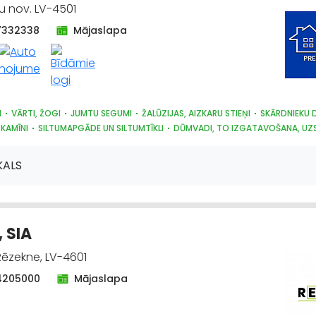
vu nov. LV-4501
7332338
Mājaslapa
I
VĀRTI, ŽOGI
JUMTU SEGUMI
ŽALŪZIJAS, AIZKARU STIEŅI
SKĀRDNIEKU 
 KAMĪNI
SILTUMAPGĀDE UN SILTUMTĪKLI
DŪMVADI, TO IZGATAVOŠANA, UZ
RĀDĀJUMI
SAIMNIECĪBAS PREČU TIRDZNIECĪBA
DĀRZA TEHNIKA UN INVENT
, AUTO DISKU TIRDZNIECĪBA
KALS
, SIA
 Rēzekne, LV-4601
4205000
Mājaslapa