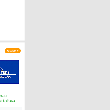
Jēkabpils
DARBI
STĀDĪŠANA
ĀRS