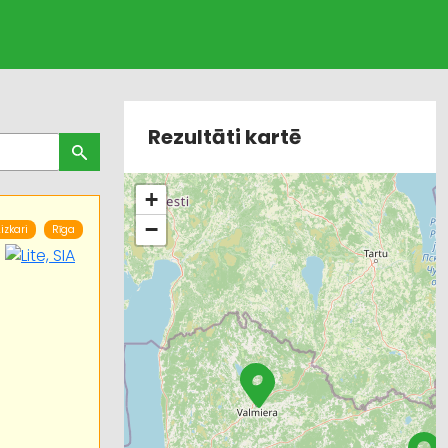
Rezultāti kartē
+
−
izkari
Rīga