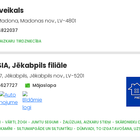
 veikals
 Madona, Madonas nov., LV-4801
4822037
AIZKARU TIRDZNIECĪBA
IA, Jēkabpils filiāle
7, Jēkabpils, Jēkabpils nov., LV-5201
5627727
Mājaslapa
I
VĀRTI, ŽOGI
JUMTU SEGUMI
ŽALŪZIJAS, AIZKARU STIEŅI
SKĀRDNIEKU 
 KAMĪNI
SILTUMAPGĀDE UN SILTUMTĪKLI
DŪMVADI, TO IZGATAVOŠANA, UZ
RĀDĀJUMI
SAIMNIECĪBAS PREČU TIRDZNIECĪBA
DĀRZA TEHNIKA UN INVENT