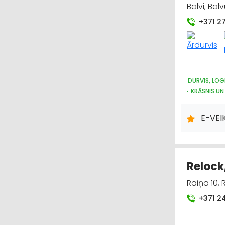
Balvi, Bal
+371 2
DURVIS, LOG
KRĀSNIS UN
METĀLIZST
AUTO RIEPU
E-VEI
Relock
Raiņa 10,
+371 2