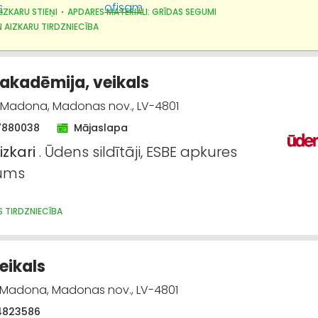
AIZKARU STIEŅI
APDARES MATERIĀLI: GRĪDAS SEGUMI
 AIZKARU TIRDZNIECĪBA
akadēmija, veikals
, Madona, Madonas nov., LV-4801
7880038
Mājaslapa
izkari
. Ūdens sildītāji, ESBE apkures
jums
S TIRDZNIECĪBA
veikals
, Madona, Madonas nov., LV-4801
4823586