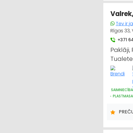
Valrek,
Tev ir 
Rīgas 33,
+371 6
Paklāji,
Tualete
SAIMNIECĪBA
PLASTMASA
DARBA AIZS
HIGIĒNAS P
PREČ