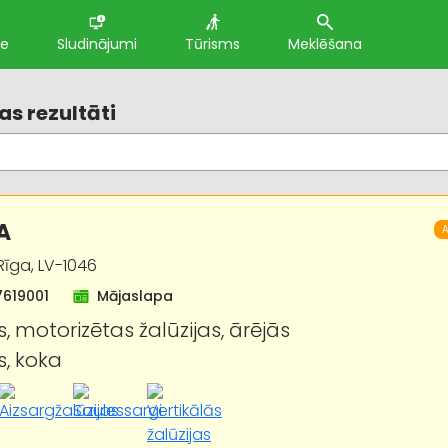
te
Sludinājumi
Tūrisms
Meklēšana
s rezultāti
IA
A
Rīga, LV-1046
7619001
Mājaslapa
s, motorizētas žalūzijas, ārējās
s, koka