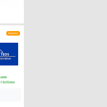
Rēzekne
DARBI
STĀDĪŠANA
ĀRS