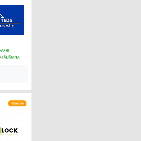
DARBI
STĀDĪŠANA
ĀRS
Rēzekne