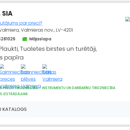
 SIA
jautājums par preci?
 Valmiera, Valmieras nov., LV-4201
4281026
Mājaslapa
 Plaukti, Tualetes birstes un turētāji,
s papīra
S PREČU TIRDZNIECĪBA
INSTRUMENTU UN DARBARĪKU TIRDZNIECĪBA
S IZSTRĀDĀJUMI
ARDZĪBAS LĪDZEKĻI, FORMASTĒRPI, DARBA APĢĒRBI UN APAVI; TIRDZNIECĪBA
RECES
IEPAKOJUMS, IESAIŅOŠANA
DĀRZA TEHNIKA UN INVENTĀRS
SĒKLAS
U KATALOGS