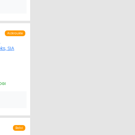
Aizkraukle
OGI
Balvi