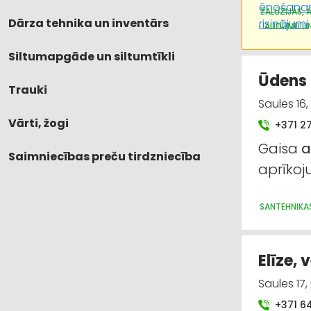
ŽALŪZIJAS, 
Dārza tehnika un inventārs
AUDUMU UN
Siltumapgāde un siltumtīkli
Ūdens 
Trauki
Saules 16
Vārti, žogi
+371 2
Gaisa
a
Saimniecības preču tirdzniecība
aprīko
SANTEHNIKA
Elīze, 
Saules 17
+371 6