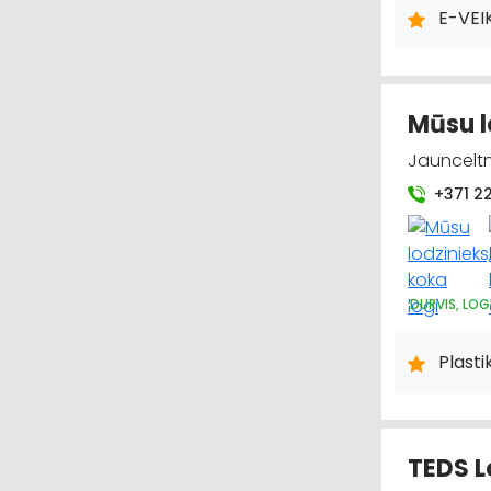
AUTO RIEPU
E-VEI
Mūsu l
Jaunceltne
+371 2
DURVIS, LOG
Plasti
TEDS Lo