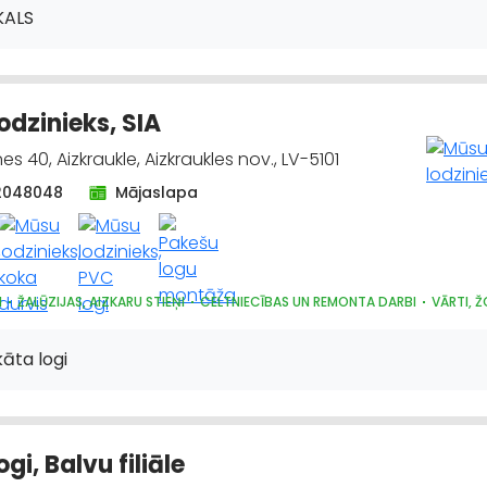
, AUTO DISKU TIRDZNIECĪBA
KALS
odzinieks, SIA
s 40, Aizkraukle, Aizkraukles nov., LV-5101
2048048
Mājaslapa
I
ŽALŪZIJAS, AIZKARU STIEŅI
CELTNIECĪBAS UN REMONTA DARBI
VĀRTI, Ž
kāta logi
gi, Balvu filiāle