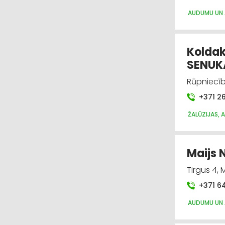
AUDUMU UN 
Koldak
SENUK
Rūpniecīb
+371 2
ŽALŪZIJAS, A
Maijs N
Tirgus 4,
+371 6
AUDUMU UN 