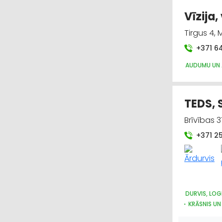
Vīzija,
Tirgus 4,
+371 6
AUDUMU UN 
TEDS, S
Brīvības 3
+371 2
DURVIS, LOG
KRĀSNIS UN
METĀLIZST