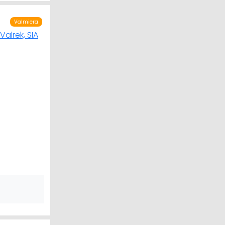
Valmiera
TRAUKI
 UN STĀDI