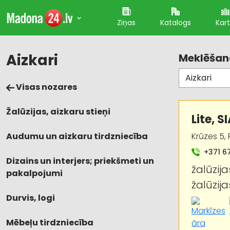
Ziņas
Katalogs
Kar
Aizkari
Meklēšana
Visas nozares
Žalūzijas, aizkaru stieņi
Lite, S
Audumu un aizkaru tirdzniecība
Krūzes 5, 
+371 6
Dizains un interjers; priekšmeti un
žalūzija
pakalpojumi
žalūzija
Durvis, logi
Mēbeļu tirdzniecība