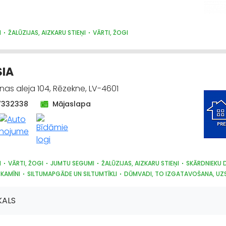
I
ŽALŪZIJAS, AIZKARU STIEŅI
VĀRTI, ŽOGI
SIA
nas aleja 104, Rēzekne, LV-4601
7332338
Mājaslapa
I
VĀRTI, ŽOGI
JUMTU SEGUMI
ŽALŪZIJAS, AIZKARU STIEŅI
SKĀRDNIEKU 
 KAMĪNI
SILTUMAPGĀDE UN SILTUMTĪKLI
DŪMVADI, TO IZGATAVOŠANA, UZ
RĀDĀJUMI
SAIMNIECĪBAS PREČU TIRDZNIECĪBA
DĀRZA TEHNIKA UN INVENT
KALS