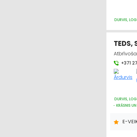
DURVIS, LOG
TEDS, 
Atbrīvoša
+371 2
DURVIS, LOG
KRĀSNIS UN
METĀLIZST
E-VEI