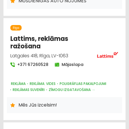
MŪSDIENĪGAS AUTO NOJUMES
Rīga
Lattims, reklāmas
ražošana
Latgales 418, Rīga, LV-1063
+371 67260528
Mājaslapa
REKLĀMA
REKLĀMA: VIDES
POLIGRĀFIJAS PAKALPOJUMI
REKLĀMAS SUVENĪRI
ZĪMOGU IZGATAVOŠANA
IEPAKOJUMS, IESAIŅOŠANA
Mēs Jūs izcelsim!