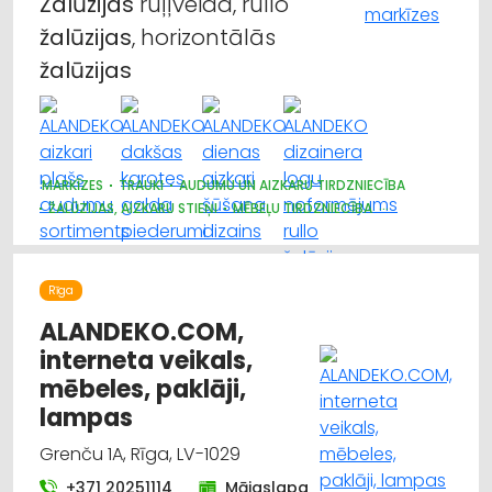
Žalūzijas
ruļļveida, rullo
žalūzijas
, horizontālās
žalūzijas
MARKĪZES
TRAUKI
AUDUMU UN AIZKARU TIRDZNIECĪBA
ŽALŪZIJAS, AIZKARU STIEŅI
MĒBEĻU TIRDZNIECĪBA
DIZAINS UN INTERJERS; PRIEKŠMETI UN PAKALPOJUMI
APGAISMES TEHNIKAS TIRDZNIECĪBA
SUVENĪRI, DĀVANAS
Rīga
ALANDEKO.COM,
interneta veikals,
mēbeles, paklāji,
lampas
Grenču 1A, Rīga, LV-1029
+371 20251114
Mājaslapa