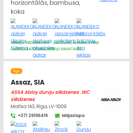
horizontālās, bambusa,
koka
MĒBEĻU TIRDZNIECĪBA
ŽALŪZIJAS, AIZKARU STIEŅI
MĒBEĻU RAŽOŠANA, MĒBEĻU SAGATAVES
AUDUMU UN AIZKARU TIRDZNIECĪBA
DIZAINS UN INTERJERS; PRIEKŠMETI UN PAKALPOJUMI
MARKĪZES
TRAUKI
APGAISMES TEHNIKAS TIRDZNIECĪBA
Rīga
SUVENĪRI, DĀVANAS
Assaz, SIA
ASSA Abloy durvju slēdzenes .WC
slēdzenes
Matīsa 143, Rīga, LV-1009
+371 29196419
Mājaslapa