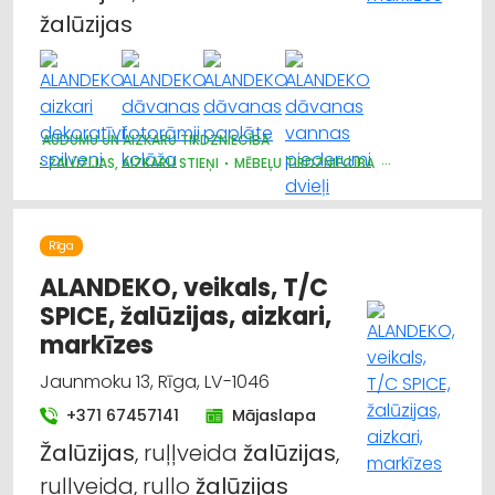
žalūzijas
AUDUMU UN AIZKARU TIRDZNIECĪBA
ŽALŪZIJAS, AIZKARU STIEŅI
MĒBEĻU TIRDZNIECĪBA
DIZAINS UN INTERJERS; PRIEKŠMETI UN PAKALPOJUMI
MARKĪZES
TRAUKI
APGAISMES TEHNIKAS TIRDZNIECĪBA
SUVENĪRI, DĀVANAS
Rīga
ALANDEKO, veikals, T/C
SPICE, žalūzijas, aizkari,
markīzes
Jaunmoku 13, Rīga, LV-1046
+371 67457141
Mājaslapa
Žalūzijas
, ruļļveida
žalūzijas
,
ruļļveida, rullo
žalūzijas