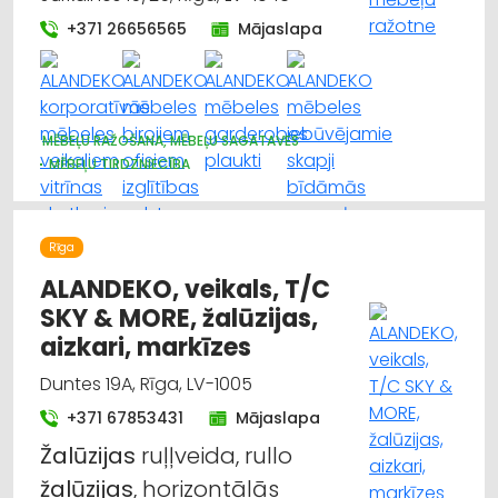
+371 26656565
Mājaslapa
MĒBEĻU RAŽOŠANA, MĒBEĻU SAGATAVES
MĒBEĻU TIRDZNIECĪBA
DIZAINS UN INTERJERS; PRIEKŠMETI UN PAKALPOJUMI
GALDNIEKU DARBI
KOKAPSTRĀDE
Rīga
ALANDEKO, veikals, T/C
SKY & MORE, žalūzijas,
aizkari, markīzes
Duntes 19A, Rīga, LV-1005
+371 67853431
Mājaslapa
Žalūzijas
ruļļveida, rullo
žalūzijas
, horizontālās