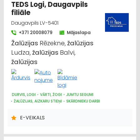
TEDS Logi, Daugavpils
filiāle
Daugavpils LV-5401
+371 20008079
Mājaslapa
Žalūzijas
Rēzekne,
žalūzijas
Ludza,
žalūzijas
Balvi,
žalūzijas
DURVIS, LOGI
VĀRTI, ŽOGI
JUMTU SEGUMI
ŽALŪZIJAS, AIZKARU STIEŅI
SKĀRDNIEKU DARBI
KRĀSNIS UN KAMĪNI
SILTUMAPGĀDE UN SILTUMTĪKLI
DŪMVADI, TO IZGATAVOŠANA, UZSTĀDĪŠANA
E-VEIKALS
METĀLIZSTRĀDĀJUMI
SAIMNIECĪBAS PREČU TIRDZNIECĪBA
DĀRZA TEHNIKA UN INVENTĀRS
AUTO RIEPU, AUTO DISKU TIRDZNIECĪBA