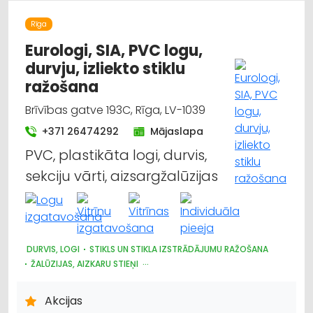
Rīga
Eurologi, SIA, PVC logu,
durvju, izliekto stiklu
ražošana
Brīvības gatve 193C, Rīga, LV-1039
+371 26474292
Mājaslapa
PVC, plastikāta logi, durvis,
sekciju vārti, aizsargžalūzijas
DURVIS, LOGI
STIKLS UN STIKLA IZSTRĀDĀJUMU RAŽOŠANA
ŽALŪZIJAS, AIZKARU STIEŅI
DIZAINS UN INTERJERS; PRIEKŠMETI UN PAKALPOJUMI
ARHITEKTŪRA, PROJEKTĒŠANA
Akcijas