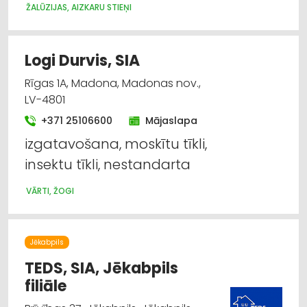
ŽALŪZIJAS, AIZKARU STIEŅI
Logi Durvis, SIA
Rīgas 1A, Madona, Madonas nov.,
LV-4801
+371 25106600
Mājaslapa
izgatavošana, moskītu tīkli,
insektu tīkli, nestandarta
VĀRTI, ŽOGI
Jēkabpils
TEDS, SIA, Jēkabpils
filiāle