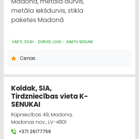
Madonā, metāla durvis,
Vārti, žogi
metāla iekšdurvis, stikla
paketes Madonā
Jumtu segumi
Metālizstrādājumi
VĀRTI, ŽOGI
DURVIS, LOGI
JUMTU SEGUMI
Apgaismes tehnikas tirdzniecība
Cenas
Celtniecības un remonta darbi
Koldak, SIA,
Tirdzniecības vieta K-
SENUKAI
Rūpniecības 49, Madona,
Madonas nov., LV-4801
+371 26177759