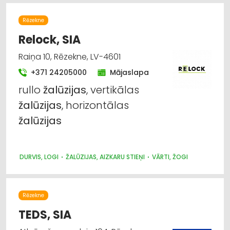
Rēzekne
Relock, SIA
Raiņa 10, Rēzekne, LV-4601
+371 24205000
Mājaslapa
rullo
žalūzijas
, vertikālas
žalūzijas
, horizontālas
žalūzijas
DURVIS, LOGI
ŽALŪZIJAS, AIZKARU STIEŅI
VĀRTI, ŽOGI
Rēzekne
TEDS, SIA