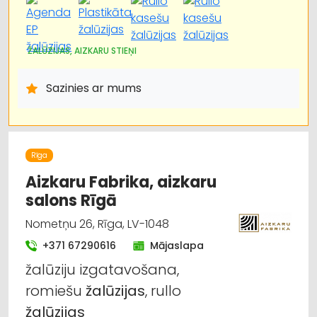
ŽALŪZIJAS, AIZKARU STIEŅI
Sazinies ar mums
Rīga
Aizkaru Fabrika, aizkaru
salons Rīgā
Nometņu 26, Rīga, LV-1048
+371 67290616
Mājaslapa
žalūziju izgatavošana,
romiešu
žalūzijas
, rullo
žalūzijas