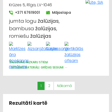
Krūzes 5, Rīga, LV-1046
+371 67619001
Mājaslapa
jumta logu
žalūzijas
,
bambusa
žalūzijas
,
romiešu
žalūzijas
ŽALŪZIJAS, AIZKARU STIEŅI
APDARES MATERIĀLI: GRĪDAS SEGUMI
AUDUMU UN AIZKARU TIRDZNIECĪBA
1
2
Nākamā
Rezultāti kartē