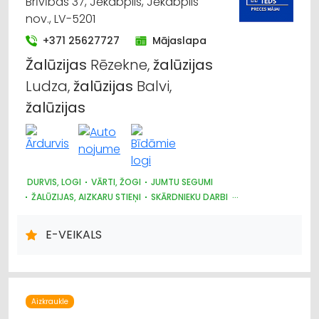
Brīvības 37, Jēkabpils, Jēkabpils
nov., LV-5201
+371 25627727
Mājaslapa
Žalūzijas
Rēzekne,
žalūzijas
Ludza,
žalūzijas
Balvi,
žalūzijas
DURVIS, LOGI
VĀRTI, ŽOGI
JUMTU SEGUMI
ŽALŪZIJAS, AIZKARU STIEŅI
SKĀRDNIEKU DARBI
KRĀSNIS UN KAMĪNI
SILTUMAPGĀDE UN SILTUMTĪKLI
DŪMVADI, TO IZGATAVOŠANA, UZSTĀDĪŠANA
E-VEIKALS
METĀLIZSTRĀDĀJUMI
SAIMNIECĪBAS PREČU TIRDZNIECĪBA
DĀRZA TEHNIKA UN INVENTĀRS
AUTO RIEPU, AUTO DISKU TIRDZNIECĪBA
Aizkraukle