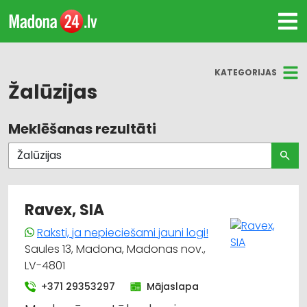
KATEGORIJAS
Žalūzijas
Meklēšanas rezultāti
Visas nozares
Žalūzijas, aizkaru stieņi
Durvis, logi
Ravex, SIA
Dizains un interjers; priekšmeti un pakalpojumi
Raksti, ja nepieciešami jauni logi!
Saules 13, Madona, Madonas nov.,
Audumu un aizkaru tirdzniecība
LV-4801
+371 29353297
Mājaslapa
Mēbeļu tirdzniecība