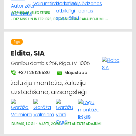
ATSLĒGAS, SLĒDZENES
DIZAINS UN INTERJERS; PRIEKŠMETI UN PAKALPOJUMI
DURVIS, LOGI
APDARES DARBI
MĒBEĻU FURNITŪRA
ŽALŪZIJAS, AIZKARU STIEŅI
BŪVMATERIĀLU, BŪVKONSTRUKCIJU TIRDZNIECĪBA
Rīga
BŪVMATERIĀLU, BŪVKONSTRUKCIJU VAIRUMTIRDZNIECĪBA
APDARES MATERIĀLI: TIRDZNIECĪBA
Eldita, SIA
CELTNIECĪBAS UN REMONTA DARBI
Ganību dambis 25F, Rīga, LV-1005
APDARES MATERIĀLI: GRĪDAS SEGUMI
MĒBEĻU RAŽOŠANA, MĒBEĻU SAGATAVES
+371 29126530
Mājaslapa
žalūziju montāža, žalūziju
uzstādīšana, aizsargslēģi
DURVIS, LOGI
VĀRTI, ŽOGI
METĀLIZSTRĀDĀJUMI