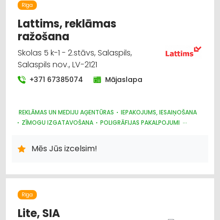
Rīga
Lattims, reklāmas
ražošana
Skolas 5 k-1 - 2.stāvs, Salaspils,
Salaspils nov., LV-2121
+371 67385074
Mājaslapa
REKLĀMAS UN MEDIJU AĢENTŪRAS
IEPAKOJUMS, IESAIŅOŠANA
ZĪMOGU IZGATAVOŠANA
POLIGRĀFIJAS PAKALPOJUMI
REKLĀMA: VIDES
REKLĀMA
REKLĀMAS SUVENĪRI
Mēs Jūs izcelsim!
Rīga
Lite, SIA