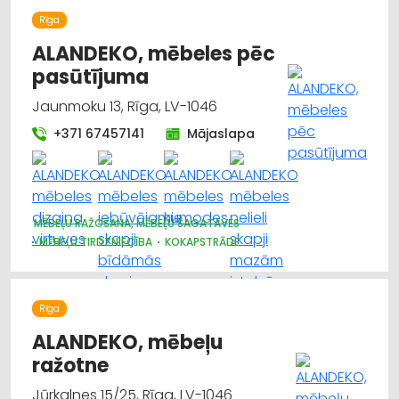
Rīga
ALANDEKO, mēbeles pēc
pasūtījuma
Jaunmoku 13, Rīga, LV-1046
+371 67457141
Mājaslapa
MĒBEĻU RAŽOŠANA, MĒBEĻU SAGATAVES
MĒBEĻU TIRDZNIECĪBA
KOKAPSTRĀDE
Rīga
ALANDEKO, mēbeļu
ražotne
Jūrkalnes 15/25, Rīga, LV-1046