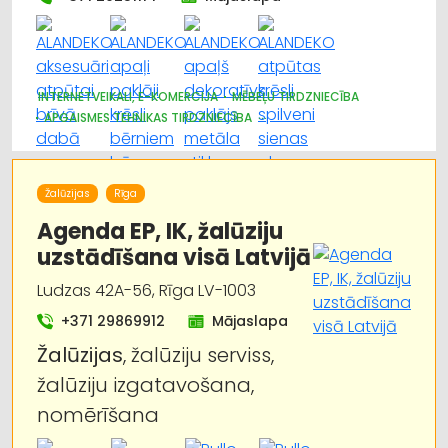
INTERNETVEIKALI, E-KOMERCIJA
MĒBEĻU TIRDZNIECĪBA
APGAISMES TEHNIKAS TIRDZNIECĪBA
PAKLĀJI, PAKLĀJU SERVISS
DIZAINS UN INTERJERS; PRIEKŠMETI UN PAKALPOJUMI
TRAUKI
TEKSTILIZSTRĀDĀJUMU TIRDZNIECĪBA
Žalūzijas
Rīga
GULTAS VEĻA UN PIEDERUMI
PULKSTEŅU TIRDZNIECĪBA
SUVENĪRI, DĀVANAS
Agenda EP, IK, žalūziju
uzstādīšana visā Latvijā
Ludzas 42A-56, Rīga LV-1003
+371 29869912
Mājaslapa
Žalūzijas
, žalūziju serviss,
žalūziju izgatavošana,
nomērīšana