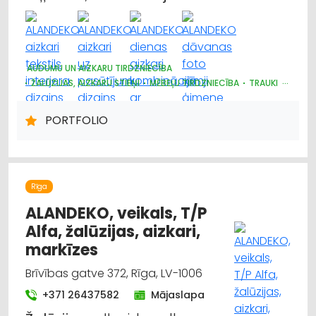
AUDUMU UN AIZKARU TIRDZNIECĪBA
ŽALŪZIJAS, AIZKARU STIEŅI
MĒBEĻU TIRDZNIECĪBA
TRAUKI
MARKĪZES
DIZAINS UN INTERJERS; PRIEKŠMETI UN PAKALPOJUMI
PORTFOLIO
APGAISMES TEHNIKAS TIRDZNIECĪBA
SUVENĪRI, DĀVANAS
PAKLĀJI, PAKLĀJU SERVISS
Rīga
ALANDEKO, veikals, T/P
Alfa, žalūzijas, aizkari,
markīzes
Brīvības gatve 372, Rīga, LV-1006
+371 26437582
Mājaslapa