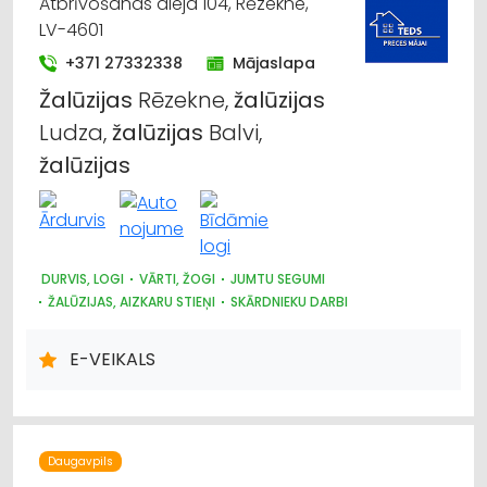
Atbrīvošanas aleja 104, Rēzekne,
LV-4601
+371 27332338
Mājaslapa
Žalūzijas
Rēzekne,
žalūzijas
Ludza,
žalūzijas
Balvi,
žalūzijas
DURVIS, LOGI
VĀRTI, ŽOGI
JUMTU SEGUMI
ŽALŪZIJAS, AIZKARU STIEŅI
SKĀRDNIEKU DARBI
KRĀSNIS UN KAMĪNI
SILTUMAPGĀDE UN SILTUMTĪKLI
DŪMVADI, TO IZGATAVOŠANA, UZSTĀDĪŠANA
E-VEIKALS
METĀLIZSTRĀDĀJUMI
SAIMNIECĪBAS PREČU TIRDZNIECĪBA
DĀRZA TEHNIKA UN INVENTĀRS
Daugavpils