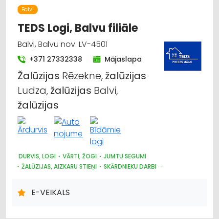
Balvi
TEDS Logi, Balvu filiāle
Balvi, Balvu nov. LV-4501
+371 27332338
Mājaslapa
Žalūzijas
Rēzekne,
žalūzijas
Ludza,
žalūzijas
Balvi,
žalūzijas
DURVIS, LOGI
VĀRTI, ŽOGI
JUMTU SEGUMI
ŽALŪZIJAS, AIZKARU STIEŅI
SKĀRDNIEKU DARBI
KRĀSNIS UN KAMĪNI
SILTUMAPGĀDE UN SILTUMTĪKLI
DŪMVADI, TO IZGATAVOŠANA, UZSTĀDĪŠANA
E-VEIKALS
METĀLIZSTRĀDĀJUMI
SAIMNIECĪBAS PREČU TIRDZNIECĪBA
DĀRZA TEHNIKA UN INVENTĀRS
AUTO RIEPU, AUTO DISKU TIRDZNIECĪBA