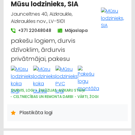
Mūsu lodzinieks, SIA
Jaunceltnes 40, Aizkraukle,
Aizkraukles nov., LV-5101
+371 22048048
Mājaslapa
pakešu logiem, durvis
dzīvoklim, ārdurvis
privātmājai, pakesu
DURVIS, LOGI
ŽALŪZIJAS, AIZKARU STIEŅI
CELTNIECĪBAS UN REMONTA DARBI
VĀRTI, ŽOGI
Plastikāta logi