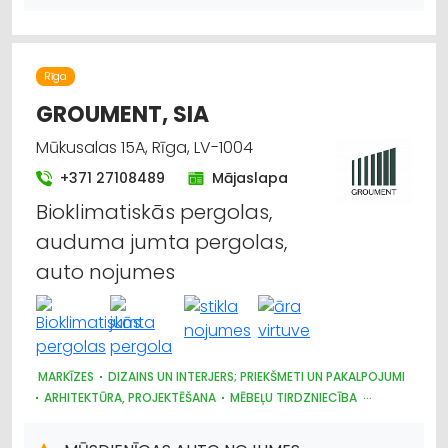
Rīga
GROUMENT, SIA
Mūkusalas 15A, Rīga, LV-1004
+371 27108489
Mājaslapa
Bioklimatiskās pergolas,
auduma jumta pergolas,
auto nojumes
MARKĪZES
DIZAINS UN INTERJERS; PRIEKŠMETI UN PAKALPOJUMI
ARHITEKTŪRA, PROJEKTĒŠANA
MĒBEĻU TIRDZNIECĪBA
ŽALŪZIJAS, AIZKARU STIEŅI
DĀRZA TEHNIKA UN INVENTĀRS
BŪVMATERIĀLU, BŪVKONSTRUKCIJU TIRDZNIECĪBA