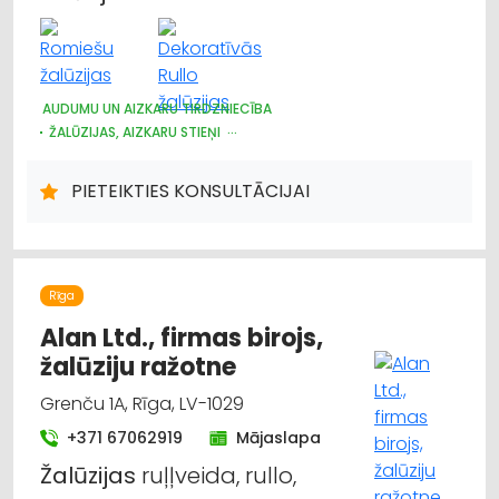
AUDUMU UN AIZKARU TIRDZNIECĪBA
ŽALŪZIJAS, AIZKARU STIEŅI
DIZAINS UN INTERJERS; PRIEKŠMETI UN PAKALPOJUMI
PIETEIKTIES KONSULTĀCIJAI
Rīga
Alan Ltd., firmas birojs,
žalūziju ražotne
Grenču 1A, Rīga, LV-1029
+371 67062919
Mājaslapa
Žalūzijas
ruļļveida, rullo,